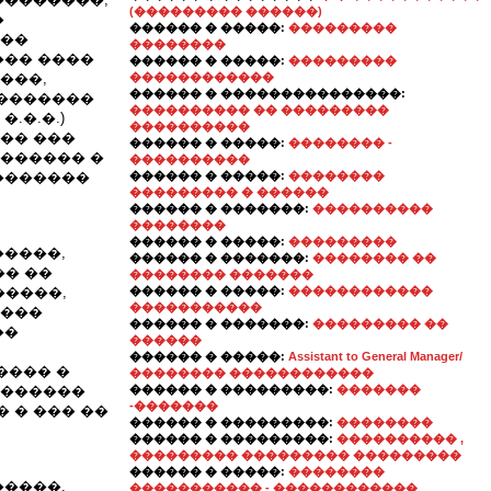
(��������� ������)
�
������ � �����:
���������
���
��������
��� ����
������ � �����:
���������
���,
������������
������ � ���������������:
��������
���������� �� ���������
.�.�.)
����������
�� ���
������ � �����:
�������� -
������� �
����������
�������
������ � �����:
��������
��������� � ������
������ � �������:
����������
��������
������ � �����:
���������
�����,
������ � �������:
�������� ��
�� ��
�������� �������
�����,
������ � �����:
������������
�����������
����
������ � �������:
��������� ��
��
������
������ � �����:
Assistant to General Manager/
���� �
�������� ������������
 ������
������ � ���������:
�������
-�������
 � ��� ��
������ � ���������:
��������
������ � ���������:
���������� ,
��������� ��������� ���������
������ � �����:
��������
�����.
����������� - ������������