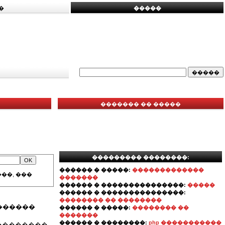
�
�����
������� �� �����
��������� ��������:
������ � �����:
�������������
��, ���
�������
������ � ���������������:
�����
������ � ���������������:
�������� �� ��������
������
������ � �����:
�������� ��
�������
������ � ��������:
php �����������
��������,