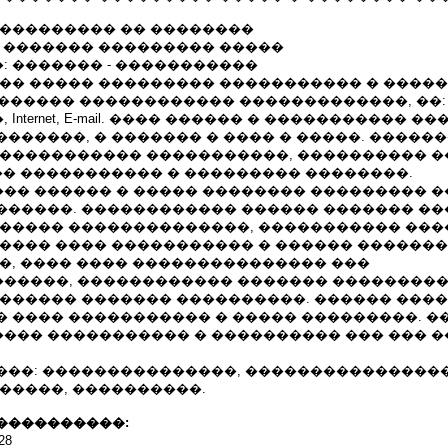
���������� �� ��������
: ������� ��������� �����
: ������� - �����������
��� ����� ��������� ����������� � �����
������ ������������ �������������, ��: Off
Internet, E-mail. ���� ������ � ����������� �
������, � ������� � ���� � �����. �����
������������ �����������, ���������� 
�� ����������� � ��������� ��������.
�� ������ � ����� �������� ��������� �
������. ������������ ������ ������� �
������ ��������������, ����������� ��
����� ���� ����������� � ������ �������
�, ���� ���� ��������������� ���
�����, ������������ ������� ��������
������� ������� ����������. ������ ����
� ���� ����������� � ����� ���������. �
��� ����������� � ���������� ��� ��� �
���: ���������������, ����������������
�����, ����������.
����������:
28