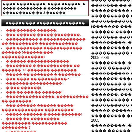
���� ���������, ���� ������, �
������� �� 
���� �������� � ���������
���������� 
���������� �� 3 ������.
���������� 
�����������
������ ��� ���������������
(������� ��
��� ������ ������.
������ �����
��� ������ ����� ��������.
������� ���
���������� � �������������
���������. 
�� ��������� ������������
���������� 
��� �������� ������������
������ (������ ���
���������� 
�������������)
2005-2006
� ����� �������������
���������: 
�������� � ����������� ��
���� ������:
������. 10 ������� ��������
���������� 
����� �� ������� � �������
������� ���
��� ���� �� ���������?
������� ����������
�������� � 
� ��� ������!
�����������
��� �� ��� �� ������!
�������, ��
���������������. ����������
���������� �
�� �������!
���������� 
��� ������ ������ �����
������������� ���������
����� �����
����� ������ � ���� ������!
��������� �
����� �� ���������
2005
��������� �����������
���������: 
��������!?
���� ������: