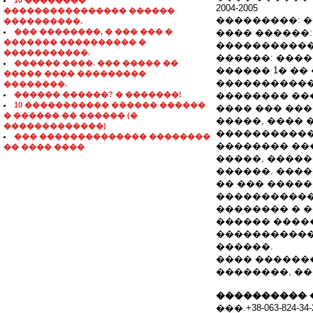
10 ��������
2004-2005
���������������� ������
���������: 
����������.
��� ��������, � ��� ��� �
���� ������
������� ���������� �
�����������
�����������.
������: ���
������ ����. ��� ����� ��
������ 1� �� 
����� ���� ���������
�����������, 
��������.
������ ������? � �������!
�������� ���
10 ����������� ������ ������
���� ��� ��
� ������ �� ������ (�
�����, ���� 
�������������)
�����������
��� �������������� ��������
�������� ��
�� ���� ����
�����, ����
������. ���
�� ��� �����
�����������
�������� � 
������ ����
�����������
������.
���� ������
��������, ��
���������� 
���.+38-063-824-34-