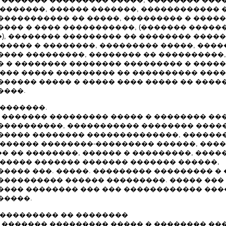
��������, ������ �������, ������������ 
����������� �� �����, ��������� � ����
���� � ���� �����������, (������� �����
), �������� ��������� �� �������� �����
������ � ��������, ��������� �����, ���
��� ���������, �������� �� ����������, �
� � �������� �������� ��������� � �����
���� ����� ��������� �� ���������� ���
������ ����� � ����� ���� ����� �� ����
����.
��������.
 ������� ��������� ����� � �������� ��
����������, ����������� �������� ����
����� �������� ��������������, ������
������� ��������-��������� ������, ���
� �� ��������, ������ � ���������, ����
������ ������� ������� ������� ������,
���� ���. �����. ��������� ��������� � 
���������� ������ ���������. ����� ���
���� �������� ��� ��� ������������ ����
�����.
���������� �� ��������
 ������� ��������� ����� � �������� ��