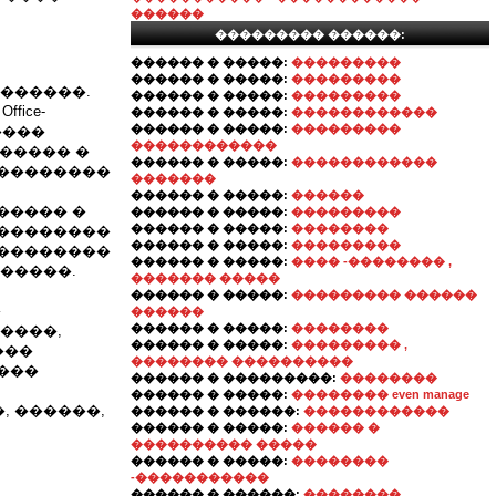
������
��������� ������:
������ � �����:
���������
������ � �����:
���������
������.
������ � �����:
���������
ice-
������ � �����:
������������
������ � �����:
���������
�����
������������
������ �
������ � �����:
������������
���������
�������
������ � �����:
������
����� �
������ � �����:
���������
������ � �����:
��������
���������
������ � �����:
���������
���������
������ � �����:
���� -�������� ,
�����.
������� �����
������ � �����:
��������� ������
�
������
������ � �����:
��������
����,
������ � �����:
��������� ,
���
�������� ����������
���
������ � ���������:
��������
������ � �����:
�������� even manage
, ������,
������ � ������:
������������
������ � �����:
������ �
���������� �����
������ � �����:
��������
-�����������
������ � ������:
��������