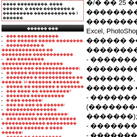
�/� �� 25
���� ���������, ����
������, � ���� �������� �
��������
��������� ���������� �� 3
������.
���������
������ ���
Excel, Photo
���������������
��� ������ ������.
������ �
��� ������ ����� ��������.
���������� �
�������
������������� ��
��������� ������������
- ������
��� ��������
������������ ������
��������
(������ ��� �������������)
� ����� �������������
�������,
�������� � ����������� ��
������. 10 ������� ��������
������� 
����� �� ������� � �������
��� ���� �� ���������?
- ������
������� ����������
� ��� ������!
��� �� ��� �� ������!
(�������
���������������.
���������� �� �������!
�������)
��� ������ ������ �����
������������� ���������
- ������
����� ������ � ����
������!
- ������