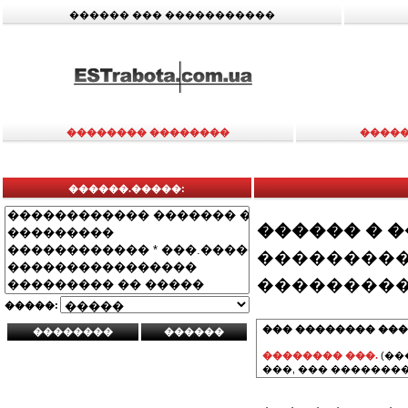
������ ��� �����������
�������� ��������
�����
������.�����:
������ � 
���������
���������
�����:
��� �������� ���
�������� ���.
(��
���, ��� ��������