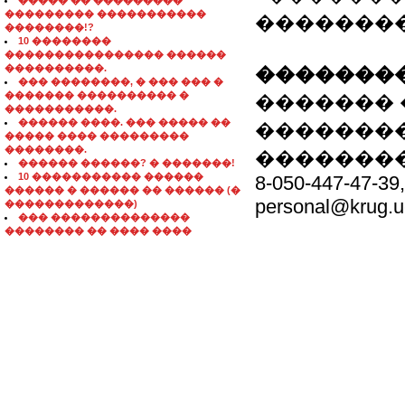
����� �� ���������
��������� �����������
��������
��������!?
10 ��������
���������������� ������
����������.
��������
��� ��������, � ��� ��� �
������� ���������� �
�������
�����������.
������ ����. ��� ����� ��
��������
����� ���� ���������
��������.
�������
������ ������? � �������!
10 ����������� ������
8-050-447-47-39
������ � ������ �� ������ (�
personal@krug.u
�������������)
��� ��������������
�������� �� ���� ����