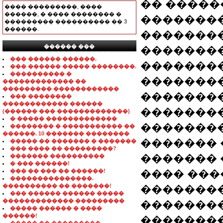
�� �����
���� ���������, ����
������, � ���� �������� �
�������
��������� ���������� �� 3
������.
��������
������ ���
��������
���������������
��� ������ ������.
��������
��� ������ ����� ��������.
���������� �
�������
������������� ��
��������� ������������
��������
��� ��������
������������ ������
��������
(������ ��� �������������)
� ����� �������������
�������
�������� � ����������� ��
������. 10 ������� ��������
������� �
����� �� ������� � �������
��� ���� �� ���������?
������� 
������� ����������
� ��� ������!
��� �� ��� �� ������!
���� ���
���������������.
���������� �� �������!
�������
��� ������ ������ �����
������������� ���������
�������
����� ������ � ����
������!
��������