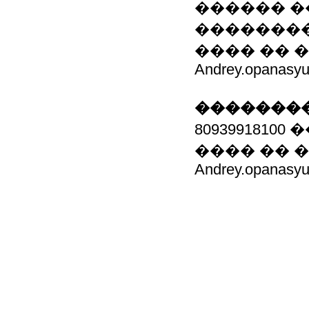
������ �
��������: 
���� �� 
Andrey.opanasy
��������
80939918100
���� �� 
Andrey.opanasy