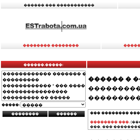
������ ��� �����������
�������� ��������
�����
������.�����:
������ � 
���������
���������
�����:
��� �������� ���
�������� ���.
(��
���, ��� ��������