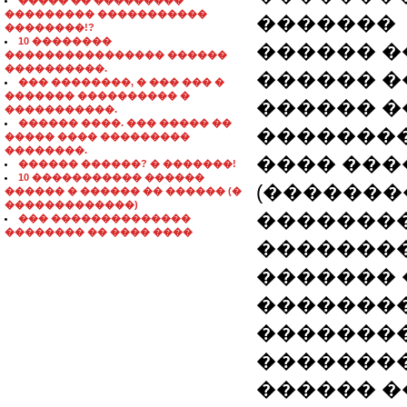
����� �� ���������
��������� �����������
�������
��������!?
10 ��������
������ 
���������������� ������
����������.
������ 
��� ��������, � ��� ��� �
������� ���������� �
������ ���
�����������.
������ ����. ��� ����� ��
��������
����� ���� ���������
��������.
���� ���
������ ������? � �������!
10 ����������� ������
(�������
������ � ������ �� ������ (�
�������������)
�������
��� ��������������
�������� �� ���� ����
�������
������� 
��������
�������
��������
������ ��