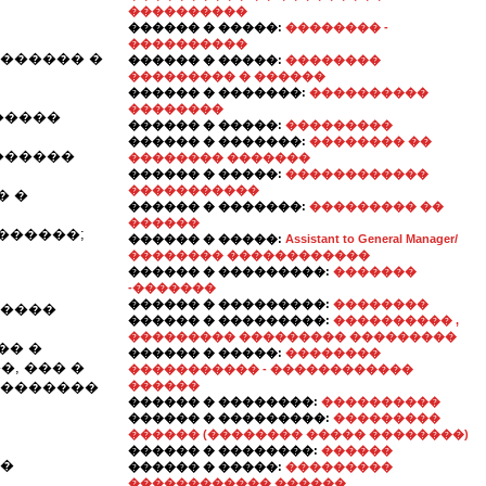
����������
������ � �����:
�������� -
����������
������� �
������ � �����:
��������
��������� � ������
������ � �������:
����������
��������
�����
������ � �����:
���������
������ � �������:
�������� ��
������
�������� �������
������ � �����:
������������
�����������
� �
������ � �������:
��������� ��
������
������;
������ � �����:
Assistant to General Manager/
�������� ������������
������ � ���������:
�������
-�������
������ � ���������:
��������
�����
������ � ���������:
���������� ,
��������� ��������� ���������
�� �
������ � �����:
��������
, ��� �
����������� - ������������
��������
������
������ � ��������:
����������
������ � ���������:
���������
������ (�������� ����� ��������)
������ � ��������:
������
��
������ � �����:
���������
������������ ������