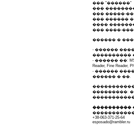
��� "������"
��� �������
��� �����-�
��� ������ � 
���� ������
��� ����-��
������ � ���
- ������ ���
���������� 
- ������ ��: MS Offic
Reader, Fine Reader, 
- ������ ���
������ � ��.
�����������: 
���������: 
�����������
���������� 
�����������
+38-063-371-25-64
esposado@rambler.ru