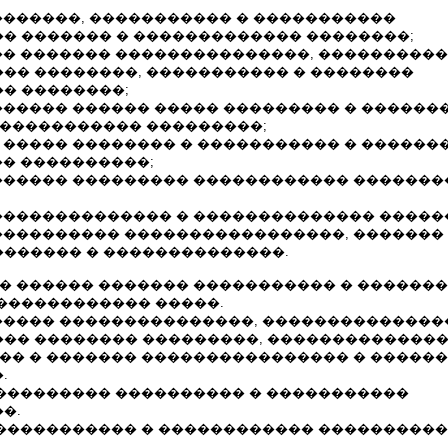
��������, ����������� � �����������
� ������� � ������������� ��������;
��� ������� ���������������, ���������
�� ��������, ����������� � ��������
� ��������;
������� ������ ����� ��������� � ������
 ����������� ���������;
� ����� �������� � ����������� � ������
�� ����������;
������� ��������� ������������ �������
��������������� � �������������� �����
����������� �����������������, �������
������ � ��������������.
�� ������ ������� ����������� � ������
������������ �����.
������ ���������������, ��������������
�� �������� ���������, ���������������
��� � ������� ���������������� � �����
.
 ���������� ���������� � �����������
�.
������������� � ������������ ���������