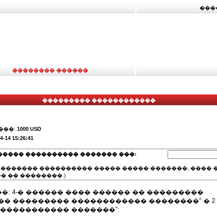
���
�������� ������
��������� ������������
���:
1000 USD
4-14 15:26:41
����� ���������� ������� ���:
(������� ���������� ����� ����� �������, ���� �
� �� ��������.)
: 4-� ������ ���� ������ �� ���������
� ��������� ������������ ��������" � 2
������������ �������":