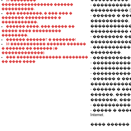
10 ��������
���������������� ������
- ���������
����������.
���������� (�
��� ��������, � ��� ��� �
- ������ � 
������� ���������� �
����������,
�����������.
�����������
������ ����. ��� ����� ��
����� ���� ���������
���������� �
��������.
- �������� 
������ ������? � �������!
�����������
10 ����������� ������ ������
- ���������
� ������ �� ������ (�
��������.
�������������)
��� �������������� ��������
- ���������
�� ���� ����
- ����������
- ���������
- ���������
- ������ � �
�����������
- ������ � 
������, ���
�������, ��
- ����������
- ����� � ��
Internet.
���� ������ 