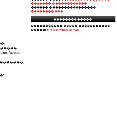
������� � �����������
������ � ���������������:
�������� ���
�������� �����:
����������� ����� �����������
�����:
info@estrabota.com.ua
�,
�����.
sion, Acrobat
 �������,
�ʻ