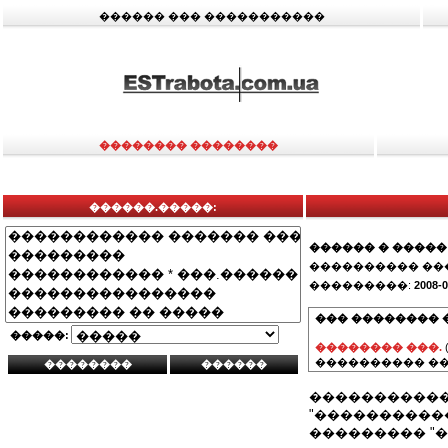
������ ��� �����������
�������� ��������
������.�����:
������ � �����
���������� ��
���������:
2008-0
��� �������� 
�����:
�������� ���.
���������� ��
������������
"�����������
��������� "