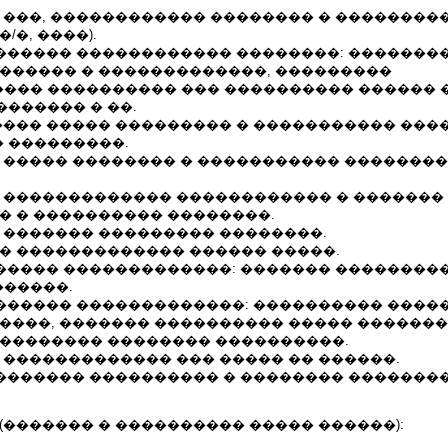
� ���, ������������ �������� � ��������
/�, ����).
�������� ������������ ��������: �������
 ������ � �������������, ���������
��� ���������� ��� ���������� ������ 
������ � ��.
����� ����� ��������� � ����������� ���
 ���������.
� ����� �������� � ����������� �������
� ������������� ������������ � ������� 
� � ���������� ��������.
� ������� ��������� ��������.
�� ������������� ������ �����.
������ �������������: ������� ���������
�����.
�������� �������������: ���������� ����
�����, ������� ���������� ����� ������
��������� �������� ����������.
 ������������� ��� ����� �� ������.
�������� ���������� � �������� ��������
(������� � ���������� ����� ������):