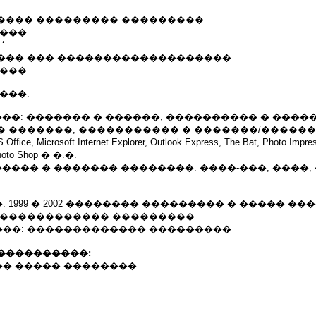
���� ��������� ���������
����
ʻ
��� ��� �������������������
����
���:
���: ������� � ������, ���������� � �����
� �������, ����������� � �������/������
e, Microsoft Internet Explorer, Outlook Express, The Bat, Photo Impres
Photo Shop � �.�.
����� � ������� ��������: ����-���, ����,
1999 � 2002 �������� ��������� � ����� ���
������������� ���������
��: ������������� ���������
����������:
� ����� ��������