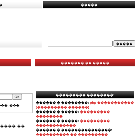
�
�����
������� �� �����
��������� ��������:
������ � ��������:
php �����������
��, ���
(��������� ������)
������ � �����:
���������
��������
������ � �����:
���������
 ���� ��
������������
������ � ���������������:
���������� �� ���������