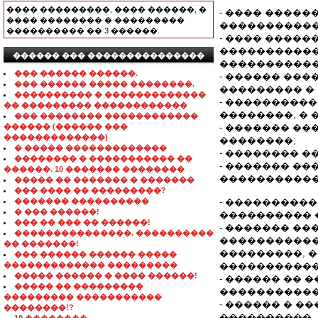
���� ���������, ���� ������, �
- ���� ����
���� �������� � ���������
�����������
���������� �� 3 ������.
- ���� ����
�����������
������ ��� ���������������
�����������
��� ������ ������.
- ������ ��
��� ������ ����� ��������.
��������� �
���������� � �������������
- ���������
�� ��������� ������������
��������, � 
��� �������� ������������
������ (������ ���
- ������� �
�������������)
��������;
� ����� �������������
- �������� 
�������� � ����������� ��
- ������� �
������. 10 ������� ��������
�����������
����� �� ������� � �������
��� ���� �� ���������?
������� ����������
- ���������
� ��� ������!
���������� 
��� �� ��� �� ������!
- ������� �
���������������. ����������
�����������
�� �������!
���������, 
��� ������ ������ �����
������������� ���������
�����������
����� ������ � ���� ������!
- ������ ��
����� �� ���������
�����������
��������� �����������
- ������ � 
��������!?
����������.