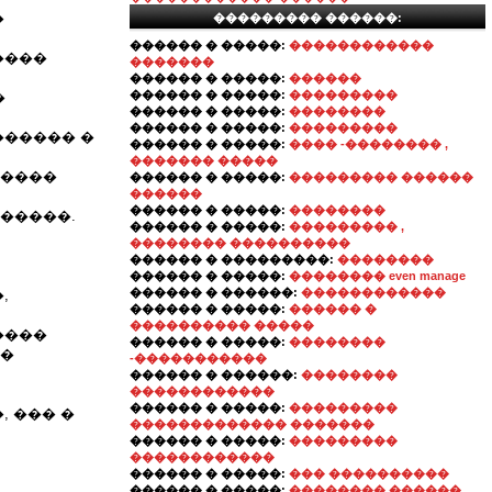
�
��������� ������:
������ � �����:
������������
����
�������
������ � �����:
������
������ � �����:
���������
�
������ � �����:
��������
������ � �����:
���������
������ �
������ � �����:
���� -�������� ,
������� �����
�����
������ � �����:
��������� ������
������
������ � �����:
��������
�����.
������ � �����:
��������� ,
�������� ����������
������ � ���������:
��������
������ � �����:
�������� even manage
������ � ������:
������������
,
������ � �����:
������ �
���������� �����
����
������ � �����:
��������
��
-�����������
������ � ������:
��������
������������
������ � �����:
���������
, ��� �
������������� �������
������ � �����:
���������
������������
������ � �����:
��� ����������
������ � �����:
�������� ������