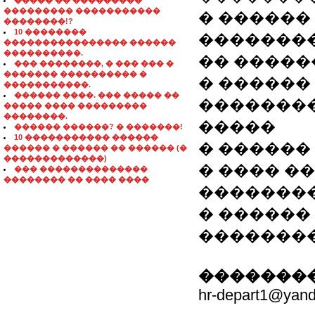
����� �� ���������
��������� �����������
� ������
��������!?
10 ��������
��������
���������������� ������
����������.
�� ����
��� ��������, � ��� ��� �
������� ���������� �
� ������
�����������.
������ ����. ��� ����� ��
�������
����� ���� ���������
��������.
�����
������ ������? � �������!
10 ����������� ������
� ������
������ � ������ �� ������ (�
�������������)
� ���� �
��� ��������������
�������� �� ���� ����
�������
� ������
�������
��������
hr-depart1@yand