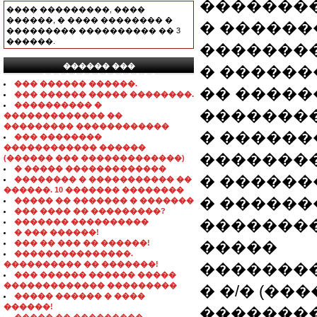
��������
���� ���������, ����
������, � ���� �������� �
� �����
��������� ���������� �� 3
������.
�������
������ ���
� ������
���������������
��� ������ ������.
�� ����
��� ������ ����� ��������.
���������� �
�������
������������� ��
��������� ������������
� �����
��� ��������
������������ ������
�������
(������ ��� �������������)
� ����� �������������
� ������
�������� � ����������� ��
������. 10 ������� ��������
� ������
����� �� ������� � �������
��� ���� �� ���������?
�������
������� ����������
� ��� ������!
��� �� ��� �� ������!
�����
���������������.
���������� �� �������!
��������
��� ������ ������ �����
������������� ���������
� �/� (�
����� ������ � ����
������!
��������