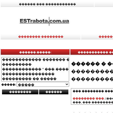
������ ��� �����������
�������� ��������
�����
������.�����:
����������� �
������ � 
���������
���������
�����:
��� �������� ���
�������� ���.
(��
���, ��� ��������