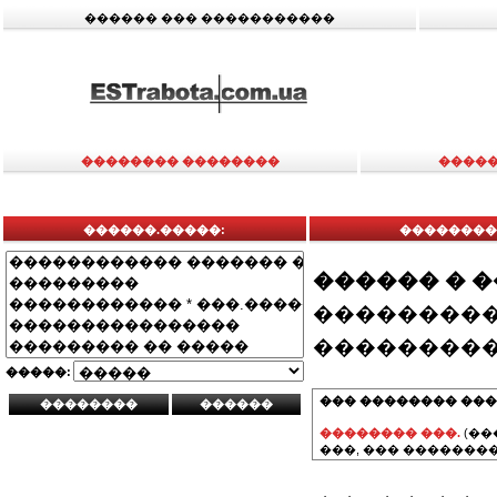
������ ��� �����������
�������� ��������
�����
������.�����:
��������
������ � 
���������
���������
�����:
��� �������� ���
�������� ���.
(��
���, ��� ��������