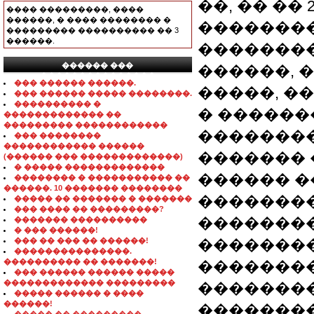
��, �� ��
���� ���������, ����
������, � ���� �������� �
��������
��������� ���������� �� 3
������.
��������
������ ���
������, 
���������������
��� ������ ������.
�����, �
��� ������ ����� ��������.
���������� �
� ������
������������� ��
��������� ������������
��������
��� ��������
������������ ������
������� 
(������ ��� �������������)
� ����� �������������
������ �
�������� � ����������� ��
������. 10 ������� ��������
��������
����� �� ������� � �������
��� ���� �� ���������?
��������
������� ����������
� ��� ������!
��� �� ��� �� ������!
��������
���������������.
���������� �� �������!
��������
��� ������ ������ �����
������������� ���������
��������
����� ������ � ����
������!
�������