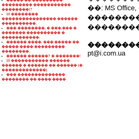
����� �� ���������
��������� �����������
��: MS Office, I
��������!?
10 ��������
��������
���������������� ������
����������.
��������
��� ��������, � ��� ��� �
������� ���������� �
�����������.
������ ����. ��� ����� ��
��������
����� ���� ���������
��������.
pt@i.com.ua
������ ������? � �������!
10 ����������� ������
������ � ������ �� ������ (�
�������������)
��� ��������������
�������� �� ���� ����