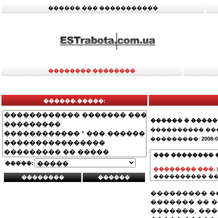
������ ��� �����������
�������� ��������
������.�����:
������ � �����
���������� ��
���������:
2008-0
��� �������� 
�����:
�������� ���.
���������� ��
��������� �
������� �� 
�������, ���