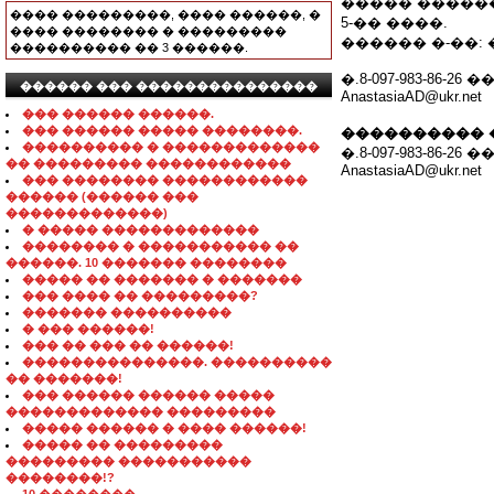
����� ������
���� ���������, ���� ������, �
5-�� ����.
���� �������� � ���������
������ �-��:
���������� �� 3 ������.
�.8-097-983-86-2
������ ��� ���������������
AnastasiaAD@ukr.net
��� ������ ������.
��� ������ ����� ��������.
���������� 
���������� � �������������
�.8-097-983-86-2
�� ��������� ������������
AnastasiaAD@ukr.net
��� �������� ������������
������ (������ ���
�������������)
� ����� �������������
�������� � ����������� ��
������. 10 ������� ��������
����� �� ������� � �������
��� ���� �� ���������?
������� ����������
� ��� ������!
��� �� ��� �� ������!
���������������. ����������
�� �������!
��� ������ ������ �����
������������� ���������
����� ������ � ���� ������!
����� �� ���������
��������� �����������
��������!?