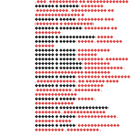
, ��� . ��������� �� �������������
������ � ������:
�������
-���������� , ����������� ��
�������������� �
������ � �����:
�������� ���
(������� � ���������)
������ � �������:
�������� ��
��������
������ � �����������:
�����
������ � �����:
����� , ��������
������
������ � �����:
����������
������ � �����:
������
������ � �����:
�������� -�������
������ � �������:
��������
������ � �������:
������������ ,
��������������� ��������
������ � �����:
������� ���������
, ������������ , �� ������ ����
������ � �����:
��������
-����������� , �������� ,
�������������
������ � �����:
����� ,
������������
������ � ���������������:
�������� , �������������
������ � �����:
������������ ,
������ �����
������ � �����:
�������������
��������� , ���������� ,