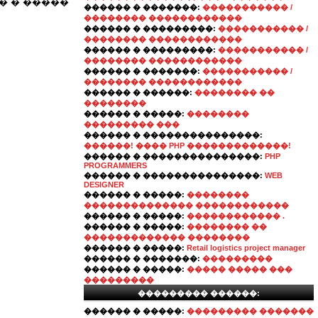
� � �����
������ � �������:
����������� /
�������� ������������
������ � ���������:
����������� /
�������� ������������
������ � ���������:
����������� /
�������� ������������
������ � �������:
����������� /
�������� ������������
������ � ������:
�������� ��
��������
������ � �����:
��������
��������� ���
������ � ���������������:
������! ���� PHP �������������!
������ � ���������������:
PHP
PROGRAMMERS
������ � ���������������:
WEB
DESIGNER
������ � �����:
��������
�������������� ������������
������ � �����:
������������ .
������ � �����:
�������� ��
������������� ��������
������ � �����:
Retail logistics project manager
������ � �������:
���������
������ � �����:
����� ����� ���
���������
��������� ������:
������ � �����:
��������� �������