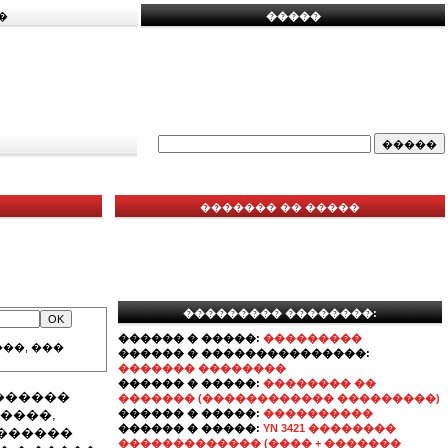
�
�����
������� �� �����
��������� ��������:
������ � �����:
���������
��, ���
������ � ���������������:
������� ��������
������ � �����:
�������� ��
������
������� (������������ ���������)
����,
������ � �����:
����������
������ � �����:
YN 3421 ��������
 ������
������������� (���� + �������