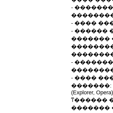
- ������
��������
- ���� �
- ������
������� 
�������
��������
- ������
��������
- ���� ��
�������: �� �
(Explorer, Opera)
ͳ������ 
������� 