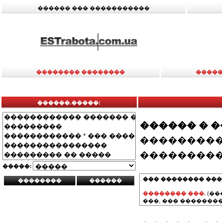
������ ��� �����������
�������� ��������
�����
������.�����:
������ � 
���������
���������
�����:
��� �������� ���
�������� ���.
(��
���, ��� ��������