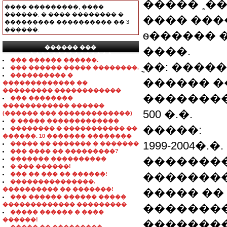
����� ˳�
���� ���������, ����
������, � ���� �������� �
���� �����
��������� ���������� �� 3
������.
ѳ������ �
������ ���
����.
���������������
��� ������ ������.
ֳ��: ����
��� ������ ����� ��������.
���������� �
������ �
������������� ��
��������� ������������
��������
��� ��������
������������ ������
500 �.�.
(������ ��� �������������)
� ����� �������������
�����:
�������� � ����������� ��
������. 10 ������� ��������
1999-2004�
����� �� ������� � �������
��� ���� �� ���������?
�������
������� ����������
� ��� ������!
��� �� ��� �� ������!
��������
���������������.
���������� �� �������!
����� ��
��� ������ ������ �����
������������� ���������
�������
����� ������ � ����
������!
��������