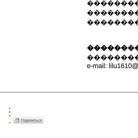
��������
��������
��������
��������
����������
e-mail: lilu1610@