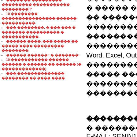
����� �� ���������
��������� �����������
� ����� 
��������!?
10 ��������
�� �����
���������������� ������
����������.
�������
��� ��������, � ��� ��� �
������� ���������� �
��������
�����������.
������ ����. ��� ����� ��
��������� (�
����� ���� ���������
��������.
Word, Excel,
������ ������? � �������!
10 ����������� ������
�������
������ � ������ �� ������ (�
�������������)
����� ��
��� ��������������
�������� �� ���� ����
��������
�������
��������
� �������: 8
E-MAIL: SENIN