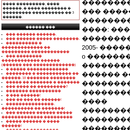
��������
���� ���������, ����
������, � ���� �������� �
��� ������
��������� ���������� �� 3
������.
��������
������ ���
����: ���
���������������
��� ������ ������.
�������
��� ������ ����� ��������.
���������� �
2005- ����
������������� ��
��������� ������������
o ������
��� ��������
������������ ������
��������
(������ ��� �������������)
� ����� �������������
������ 
�������� � ����������� ��
������. 10 ������� ��������
��������
����� �� ������� � �������
��� ���� �� ���������?
��������
������� ����������
� ��� ������!
��� �� ��� �� ������!
����
���������������.
���������� �� �������!
��������
��� ������ ������ �����
������������� ���������
��������
����� ������ � ����
������!
�������