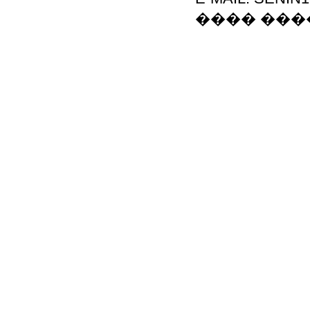
���� ���