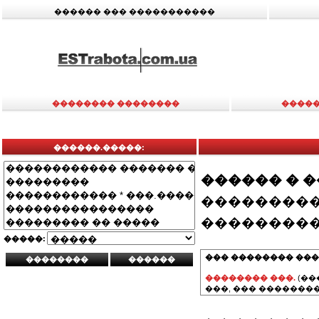
������ ��� �����������
�������� ��������
�����
������.�����:
������ � 
���������
���������
�����:
��� �������� ���
�������� ���.
(��
���, ��� ��������