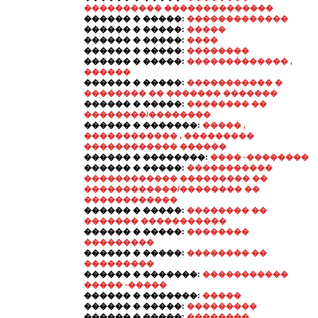
���������� ��������������
������ � �����:
�������������
������ � �����:
�����
������ � �����:
����
������ � �����:
��������
������ � �����:
������������� ,
������
������ � �����:
����������� �
�������� �� ������� �������
������ � �����:
�������� ��
��������/��������
������ � �������:
����� ,
������������ , ���������
������������ ������
������ � ��������:
���� -��������
������ � �����:
�����������
������������ ��������� ��
������������/�������� ��
������������
������ � �����:
�������� ��
������� �����������
������ � �����:
��������
���������
������ � �����:
�������� ��
���������
������ � �������:
�����������
����� -�����
������ � �������:
�����
������ � �����:
���������
������ � �����:
��������