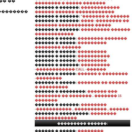
�� ��
�������� � ����� �������
������ � ������:
������������
���������
������ ������ ������������
������ � ������:
"������� � ������
������ � ������:
���� -�������� ��
������� ����������� �����
������ � ������:
��������� ������
������������
������ � �����:
�������� �������
������ � �����:
���������
�������� ������
������ � �����:
���������
������ � �����:
����������
������ � �����:
���������
������ � ������:
���������
-������������ CALL -������
������ � �����:
������ � ��������
-��������
������ � �����:
������� �� ������
� ���������
������ � ��������:
������ ���
�������� �� ������� . ������� 15
�������
������ � ������:
��������
-����������� , ���������� , ������
������ � ���������:
��������
�������������
��������� ������:
������ � �����:
��������