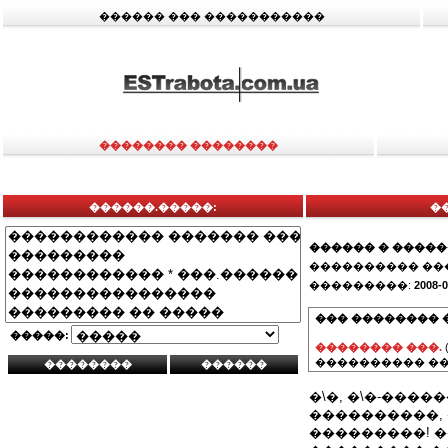
������ ��� �����������
�������� ��������
������.�����:
�
������ � ����
���������� ��
���������:
2008-0
��� �������� 
�����:
�������� ���.
���������� ��
�\�, �\�-����
����������,
���������! 