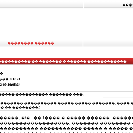
���
�������� ������
���������� �� ������� � ������ ������������
��
���:
0 USD
2-09 16:05:34
����� ���������� ������� ���:
(������� ���������� ����� ����� �������, ���� �
� �� ��������.)
������, �/� - �� 1���� � ����� ������. ����
 ������������������, ������� �������� 
����������� ����������� ����� � ����� �