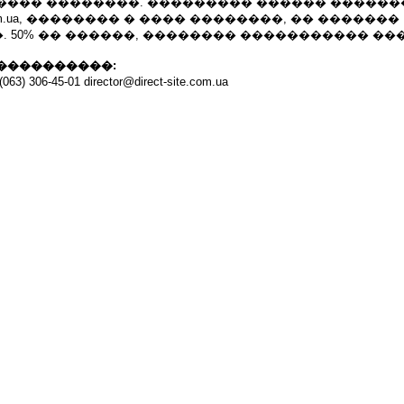
���� ��������. ��������� ������ ������
-site.com.ua, �������� � ���� ��������, �� �������
 50% �� ������, �������� ����������� �
����������:
063) 306-45-01 director@direct-site.com.ua