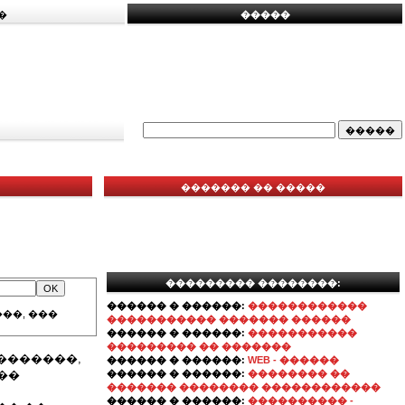
�
�����
������� �� �����
��������� ��������:
������ � ������:
������������
��, ���
����������� ������� ������
������ � ������:
�����������
��������� �� �������
��������,
������ � ������:
WEB - ������
��
������ � ������:
�������� ��
������� �������� ������������
������ � ������:
���������� -