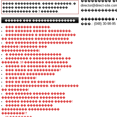
��������� �
���� ���������, ���� ������, �
director@direct
���� �������� � ���������
�����������.
���������� �� 3 ������.
���������� 
������ ��� ���������������
���.: (048) 30-98-95 (
��� ������ ������.
��� ������ ����� ��������.
���������� � �������������
�� ��������� ������������
��� �������� ������������
������ (������ ���
�������������)
� ����� �������������
�������� � ����������� ��
������. 10 ������� ��������
����� �� ������� � �������
��� ���� �� ���������?
������� ����������
� ��� ������!
��� �� ��� �� ������!
���������������. ����������
�� �������!
��� ������ ������ �����
������������� ���������
����� ������ � ���� ������!
����� �� ���������
��������� �����������
��������!?