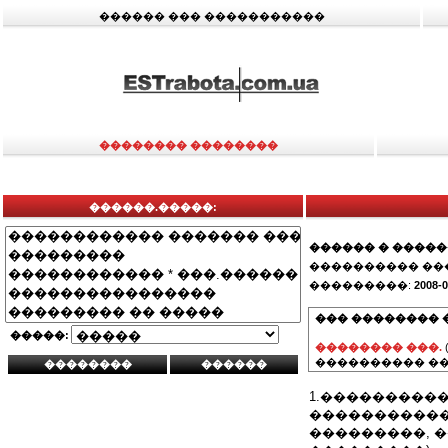
������ ��� �����������
�������� ��������
������.�����:
������ � ����
���������� ��
���������:
2008-0
��� �������� 
�����:
�������� ���.
���������� ��
1.���������
�����������
���������, 