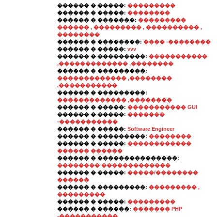
������ � �����:
���������
������ � �����:
��������
������ � �������:
���������
������ , ��������� , ���������� ,
��������
������ � ��������:
���� -��������
������ � �����:
vvv
������ � ���������:
�����������
,������������� ,��������
������ � ���������:
������������� ,��������
,�����������
������ � ���������:
������������� ,��������
������ � �����:
����������� GUI
������ � �����:
�������
-�����������
������ � �����:
Software Engineer
������ � ���������:
��������
������ � �����:
������������
������ ������
������ � ���������������:
�������� �������������
������ � �����:
�����/��������
������
������ � ���������:
��������� ,
���������
������ � �����:
���������
������ � ������:
������� PHP
-�����������