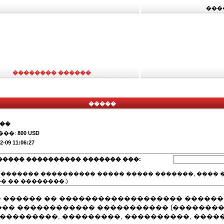
���
�������� ������
�����
���
���:
800 USD
2-09 11:06:27
����� ���������� ������� ���:
(������� ���������� ����� ����� �������, ���� �
� �� ��������.)
� ������ �� ������������������� ������
�� ������������ ����������� (�������
����������, ���������, ����������, ����