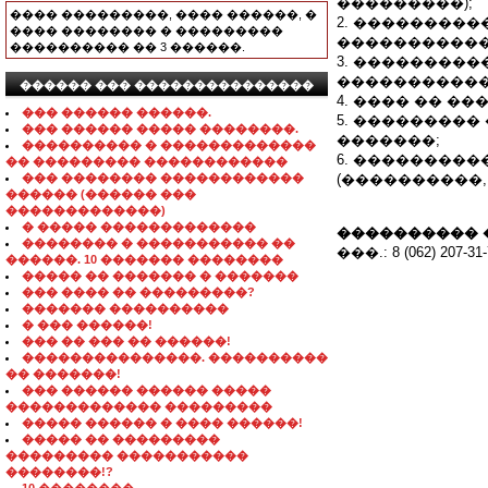
���������);
���� ���������, ���� ������, �
2. ���������
���� �������� � ���������
�����������
���������� �� 3 ������.
3. ���������
�����������
������ ��� ���������������
4. ���� �� �
��� ������ ������.
5. ���������
��� ������ ����� ��������.
�������;
���������� � �������������
6. ��������
�� ��������� ������������
��� �������� ������������
(����������,
������ (������ ���
�������������)
� ����� �������������
���������� 
�������� � ����������� ��
���.: 8 (062) 207-31-
������. 10 ������� ��������
����� �� ������� � �������
��� ���� �� ���������?
������� ����������
� ��� ������!
��� �� ��� �� ������!
���������������. ����������
�� �������!
��� ������ ������ �����
������������� ���������
����� ������ � ���� ������!
����� �� ���������
��������� �����������
��������!?