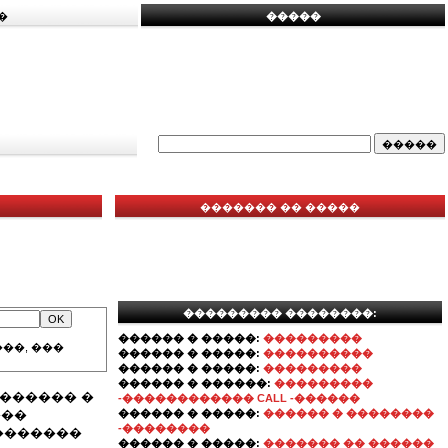
�
�����
������� �� �����
��������� ��������:
������ � �����:
���������
��, ���
������ � �����:
����������
������ � �����:
���������
������ � ������:
���������
������ �
-������������ CALL -������
���
������ � �����:
������ � ��������
-��������
�������
������ � �����:
������� �� ������