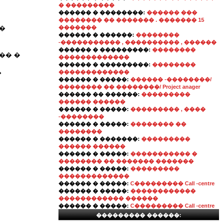
� ���������
������ � ��������:
������ ���
�������� �� ������� . ������� 15
�
�������
������ � ������:
��������
-����������� , ���������� , ������
������ � ���������:
��������
�� �
�������������
������ � ���������:
��������
�
�������������
������ � �����:
������ -��������/
�������� �� ��������/ Project anager
������ �� ������:
���������
������ ������
������ � �����:
��������� , ����
-��������
������ � �����:
�������� ��
��������
������ � �������:
���������
������ ������
������ � �����:
����������� �
�������� �� ������� �������
������ � �����:
���������
�������������
������ � �����:
C��������� Call -centre
������ � �����:
������������
������������ ������
������ � �����:
C��������� Call -centre
��������� ������: