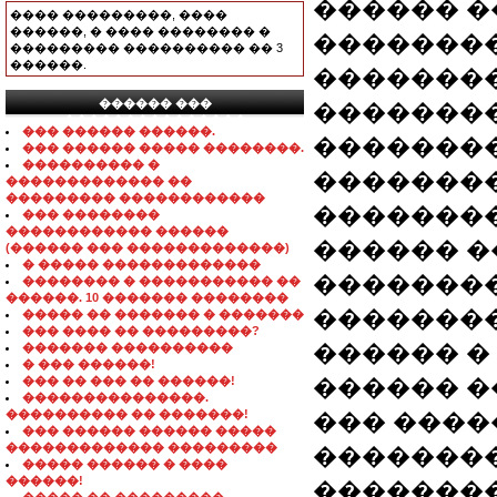
������ �
���� ���������, ����
������, � ���� �������� �
�������
��������� ���������� �� 3
������.
�������
������ ���
�������
���������������
��� ������ ������.
�������
��� ������ ����� ��������.
���������� �
��������
������������� ��
��������� ������������
��������
��� ��������
������������ ������
������ �
(������ ��� �������������)
� ����� �������������
�������
�������� � ����������� ��
������. 10 ������� ��������
��������
����� �� ������� � �������
��� ���� �� ���������?
������ �
������� ����������
� ��� ������!
��� �� ��� �� ������!
������ �
���������������.
���������� �� �������!
��� ����
��� ������ ������ �����
������������� ���������
��������
����� ������ � ����
������!
��������