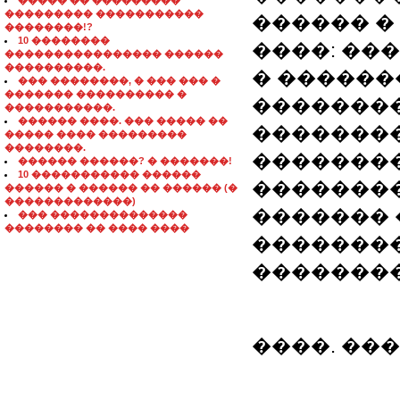
����� �� ���������
��������� �����������
������ �
��������!?
10 ��������
����: ��
���������������� ������
����������.
� ������
��� ��������, � ��� ��� �
������� ���������� �
��������
�����������.
������ ����. ��� ����� ��
�������
����� ���� ���������
��������.
�������
������ ������? � �������!
10 ����������� ������
��������
������ � ������ �� ������ (�
�������������)
������� 
��� ��������������
�������� �� ���� ����
��������
��������
����. ���.