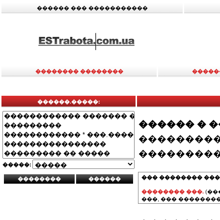
������ ��� �����������
�������� ��������
�����
������.�����:
������ � 
���������
���������
�����:
��� �������� ���
�������� ���.
(��
���, ��� ��������