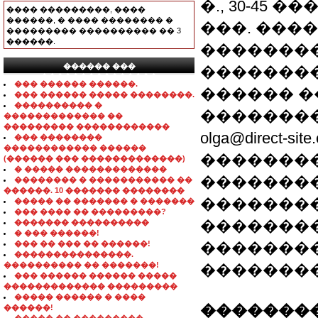
�., 30-45 �
���� ���������, ����
������, � ���� �������� �
���. ���
��������� ���������� �� 3
������.
��������
������ ���
�������
���������������
��� ������ ������.
������ �
��� ������ ����� ��������.
���������� �
��������
������������� ��
��������� ������������
olga@direct-
��� ��������
������������ ������
��������
(������ ��� �������������)
� ����� �������������
����������
�������� � ����������� ��
������. 10 ������� ��������
��������
����� �� ������� � �������
��� ���� �� ���������?
��������
������� ����������
� ��� ������!
��� �� ��� �� ������!
��������
���������������.
���������� �� �������!
��������
��� ������ ������ �����
������������� ���������
����� ������ � ����
��������
������!