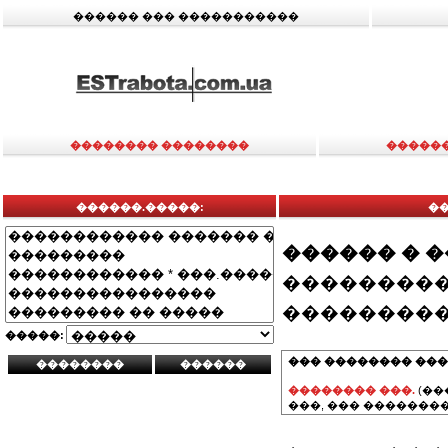
������ ��� �����������
�������� ��������
�����
������.�����:
�
������ � 
���������
���������
�����:
��� �������� ���
�������� ���.
(��
���, ��� ��������