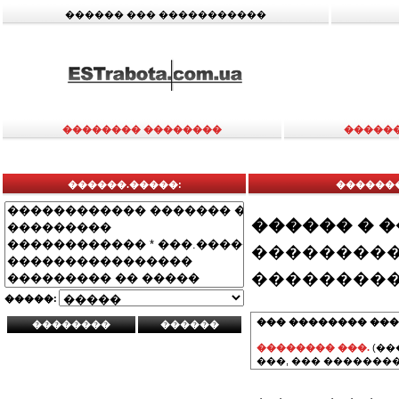
������ ��� �����������
�������� ��������
�����
������.�����:
������
������ � 
���������
���������
�����:
��� �������� ���
�������� ���.
(��
���, ��� ��������