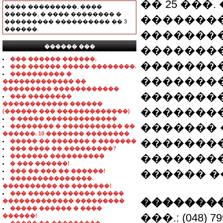
�� 25 ���. 
���� ���������, ����
������, � ���� �������� �
�������
��������� ���������� �� 3
������.
��������
������ ���
��������
���������������
��� ������ ������.
��������
��� ������ ����� ��������.
���������� �
��������
������������� ��
��������� ������������
�������� �� 
��� ��������
������������ ������
��������
(������ ��� �������������)
� ����� �������������
������� 
�������� � ����������� ��
������. 10 ������� ��������
�������
����� �� ������� � �������
��� ���� �� ���������?
��������
������� ����������
� ��� ������!
��� �� ��� �� ������!
������ �
���������������.
���������� �� �������!
��� ������ ������ �����
��������
������������� ���������
����� ������ � ����
���.: (048) 799
������!