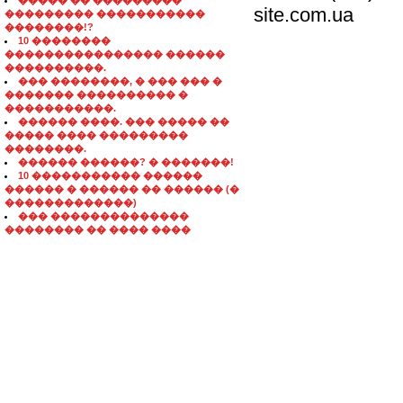
����� �� ���������
site.com.ua
��������� �����������
��������!?
10 ��������
���������������� ������
����������.
��� ��������, � ��� ��� �
������� ���������� �
�����������.
������ ����. ��� ����� ��
����� ���� ���������
��������.
������ ������? � �������!
10 ����������� ������
������ � ������ �� ������ (�
�������������)
��� ��������������
�������� �� ���� ����