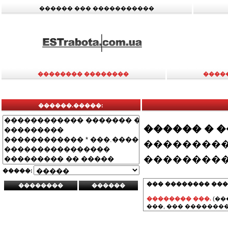
������ ��� �����������
�������� ��������
����
������.�����:
������ � 
���������
���������
�����:
��� �������� ���
�������� ���.
(��
���, ��� ��������