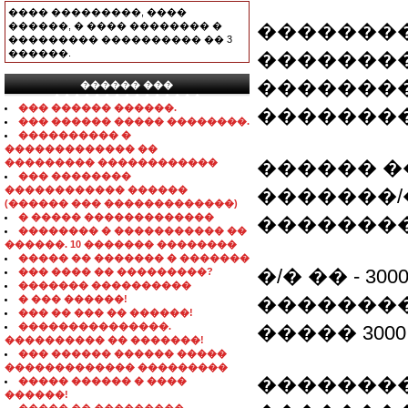
���� ���������, ����
������, � ���� �������� �
��������
��������� ���������� �� 3
������.
���������
��������
������ ���
���������������
��� ������ ������.
��������
��� ������ ����� ��������.
���������� �
������������� ��
��������� ������������
������ �
��� ��������
������������ ������
�������/
(������ ��� �������������)
� ����� �������������
��������
�������� � ����������� ��
������. 10 ������� ��������
����� �� ������� � �������
�/� �� - 30
��� ���� �� ���������?
������� ����������
� ��� ������!
��������
��� �� ��� �� ������!
���������������.
����� 3000
���������� �� �������!
��� ������ ������ �����
������������� ���������
��������
����� ������ � ����
������!