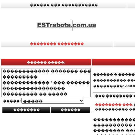
������ ��� �����������
�������� ��������
������.�����:
������ � ����
���������� ��
���������:
2008-0
��� �������� 
�����:
�������� ���.
���������� ��
�����������
���������� �
�������� ��