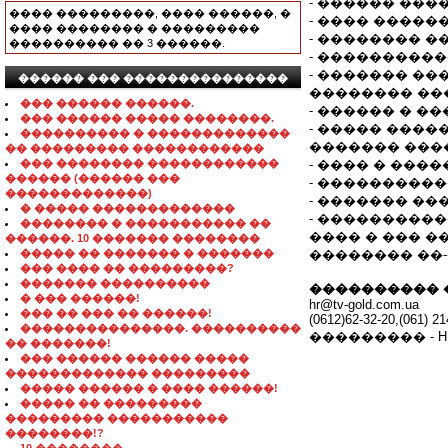
- ������ ���
���� ���������, ���� ������, �
- ���� �����
���� �������� � ���������
- �������� �
���������� �� 3 ������.
- ����������
- ������� ��
������ ��� ���������������
�������� ��
��� ������ ������.
- ������ � �
��� ������ ����� ��������.
- ����� ����
���������� � �������������
������� ���
�� ��������� ������������
��� �������� ������������
- ���� � ����
������ (������ ���
- ����������
�������������)
- ������� ��
� ����� �������������
- ���������
�������� � ����������� ��
���� � ��� �
������. 10 ������� ��������
����� �� ������� � �������
�������� ��-
��� ���� �� ���������?
������� ����������
���������� 
� ��� ������!
hr@tv-gold.com.ua
��� �� ��� �� ������!
(0612)62-32-20,(061) 21
���������������. ����������
��������� - 
�� �������!
��� ������ ������ �����
������������� ���������
����� ������ � ���� ������!
����� �� ���������
��������� �����������
��������!?