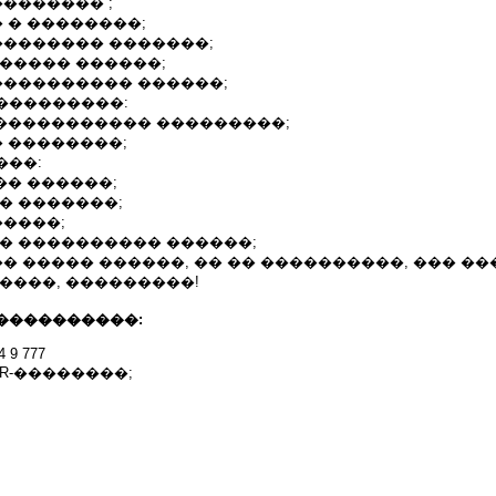
�������� ;
� � ��������;
�������� �������;
����� ������;
���������� ������;
���������:
������������ ���������;
� ��������;
���:
�� ������;
� �������;
�����;
�� ���������� ������;
�� ����� ������, �� �� ����������, ��� �
����, ���������!
����������:
4 9 777
HR-��������;