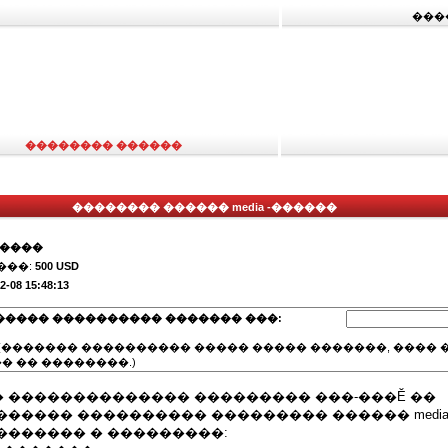
���
�������� ������
�������� ������ media -������
�����
���:
500 USD
2-08 15:48:13
����� ���������� ������� ���:
(������� ���������� ����� ����� �������, ���� �
� �� ��������.)
 �������������� ��������� ���-���Ĕ ��
����� ���������� ��������� ������ media
������� � ���������: