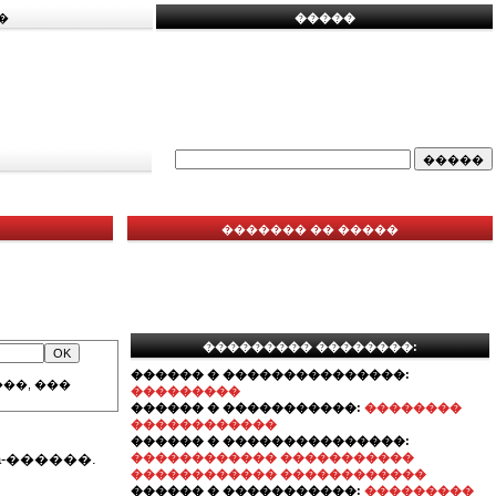
�
�����
������� �� �����
��������� ��������:
������ � ���������������:
��, ���
���������
������ � �����������:
��������
������������
������ � ���������������:
-������.
������������ �����������
������������ ������������
������ � �����������:
���������