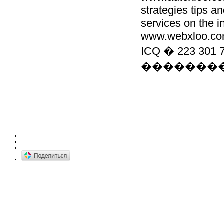
strategies tips a
services on the in
www.webxloo.c
ICQ � 223 3
��������