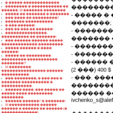
� ����� �������������
��������
�������� � ����������� ��
������. 10 ������� ��������
- ����� �
����� �� ������� � �������
��� ���� �� ���������?
�������;
������� ����������
� ��� ������!
��� �� ��� �� ������!
- ������
���������������.
���������� �� �������!
������� 
��� ������ ������ �����
������������� ���������
- ������
����� ������ � ����
������!
- ������
����� �� ���������
��������� �����������
- ������
��������!?
10 ��������
(2 ���) 400 $
���������������� ������
����������.
- ���. �
��� ��������, � ��� ��� �
������� ���������� �
��������
�����������.
������ ����. ��� ����� ��
������ �
����� ���� ���������
��������.
ivchenko_s@alef
������ ������? � �������!
10 ����������� ������
������ � ������ �� ������ (�
�������������)