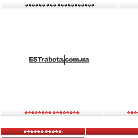
������ ��� �����������
�������� ��������
���
������.�����: