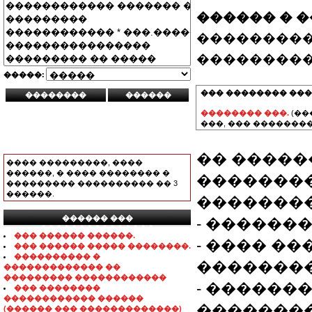
������ � 
���������
���������
�����:
��� �������� ���
�������� ���.
(��
���, ��� ��������
�� �����
���� ���������, ����
������, � ���� �������� �
��������
��������� ���������� �� 3
������.
��������
������ ���
- ������� 
���������������
��� ������ ������.
- ���� ��
��� ������ ����� ��������.
���������� �
��������
������������� ��
��������� ������������
- ������
��� ��������
������������ ������
��������
(������ ��� �������������)