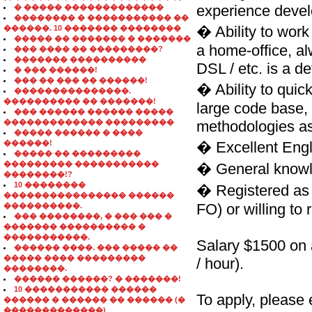
experience devel
� ����� �������������
�������� � ����������� ��
� Ability to work
������. 10 ������� ��������
����� �� ������� � �������
a home-office, al
��� ���� �� ���������?
������� ����������
DSL / etc. is a def
� ��� ������!
��� �� ��� �� ������!
� Ability to quick
���������������.
���������� �� �������!
large code base, 
��� ������ ������ �����
������������� ���������
methodologies a
����� ������ � ����
������!
� Excellent Engl
����� �� ���������
��������� �����������
� General knowl
��������!?
10 ��������
� Registered as 
���������������� ������
FO) or willing to r
����������.
��� ��������, � ��� ��� �
������� ���������� �
�����������.
Salary $1500 on 
������ ����. ��� ����� ��
����� ���� ���������
/ hour).
��������.
������ ������? � �������!
10 ����������� ������
To apply, please 
������ � ������ �� ������ (�
�������������)