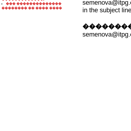
semenova@itpg.c
��� ��������������
�������� �� ���� ����
in the subject line
��������
semenova@itpg.