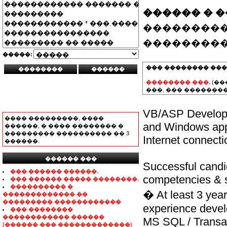
������ � 
���������
���������
�����:
��� �������� ���
�������� ���.
(��
���, ��� ��������
VB/ASP Developer
���� ���������, ����
and Windows appl
������, � ���� �������� �
��������� ���������� �� 3
Internet connectio
������.
������ ���
Successful candi
���������������
��� ������ ������.
competencies & s
��� ������ ����� ��������.
���������� �
� At least 3 yea
������������� ��
��������� ������������
experience devel
��� ��������
������������ ������
MS SQL / Transac
(������ ��� �������������)