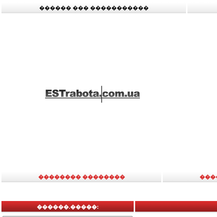
������ ��� �����������
�������� ��������
���
������.�����: