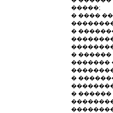
�����;
� ���� �
��������
� ������
�������
��������
� ������
������� 
��������
� ������
��������
� ������
��������
��������