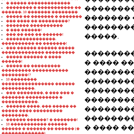
� ����� �������������
��������
�������� � ����������� ��
������. 10 ������� ��������
������� 
����� �� ������� � �������
��� ���� �� ���������?
�������
������� ����������
� ��� ������!
��� �� ��� �� ������!
�����.
���������������.
���������� �� �������!
��� ������ ������ �����
��������
������������� ���������
����� ������ � ����
� ���� ���
������!
����� �� ���������
�������
��������� �����������
��������!?
10 ��������
��������
���������������� ������
����������.
�������
��� ��������, � ��� ��� �
������� ���������� �
�������
�����������.
������ ����. ��� ����� ��
���������
����� ���� ���������
��������.
���������
������ ������? � �������!
10 ����������� ������
� ���� �
������ � ������ �� ������ (�
�������������)