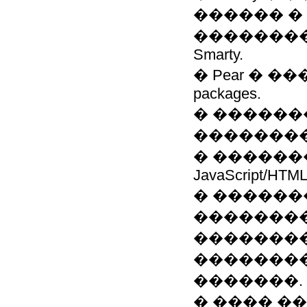
������ �
��������
Smarty.
� Pear � 
packages.
� �������
��������
� ������
JavaScript/HT
� ������
��������
�������
�������
�������.
� ���� ��