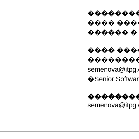
�������� 
���� ���
������ �
���� ���
��������
semenova@it
�Senior Softwa
��������
semenova@itpg.