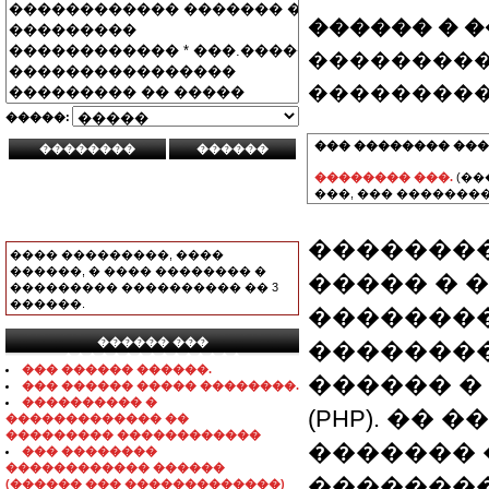
������ � 
���������
���������
�����:
��� �������� ���
�������� ���.
(��
���, ��� ��������
��������
���� ���������, ����
������, � ���� �������� �
����� � 
��������� ���������� �� 3
������.
�������
������ ���
��������
���������������
��� ������ ������.
������ � ���
��� ������ ����� ��������.
���������� �
(PHP). ��
������������� ��
��������� ������������
������� 
��� ��������
������������ ������
�������
(������ ��� �������������)