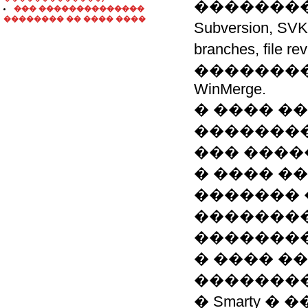
��������
��� ��������������
�������� �� ���� ����
Subversion,
branches, file 
���������
WinMerge.
� ���� ����
���������, 
��� ����
� ���� �
������� 
�������
��������
� ���� �
��������
� Smarty � 