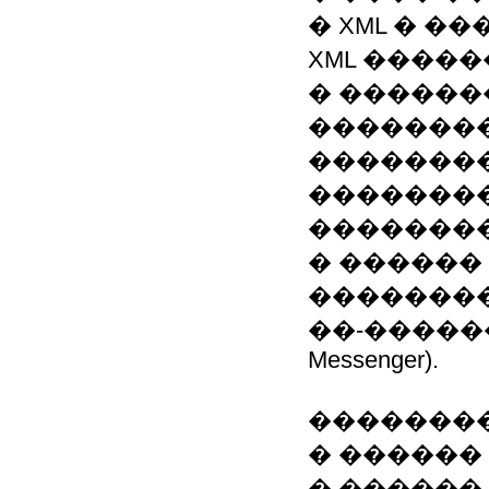
� XML � �
XML �����
� ������
��������
��������
��������
��������
� ������
��������
��-������
Messenger).
�������
� ������
� ������