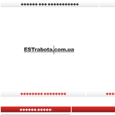
������ ��� �����������
�������� ��������
���
������.�����: