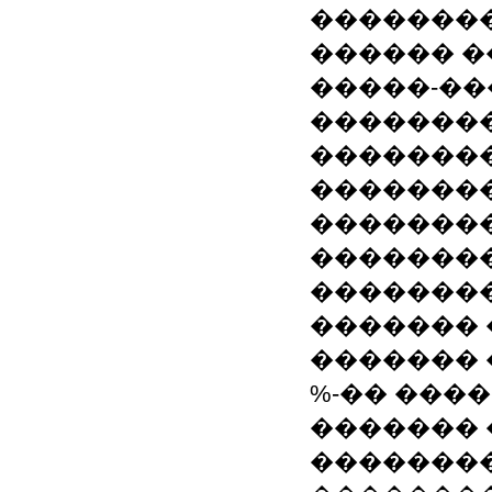
��������
������ �
�����-��
��������
�������
�������
��������
�������
��������
������� 
������� 
%-�� ���
������� 
�������