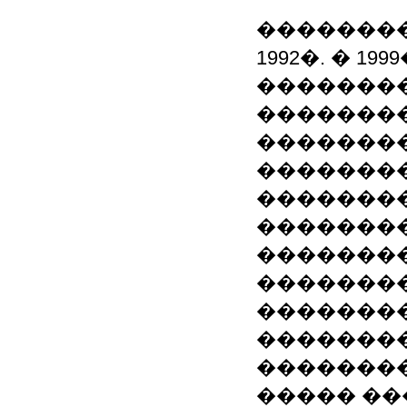
�������
1992�. � 1
�������
�������
�������
��������
�������
�������
��������
��������
��������
��������
�������
����� ���