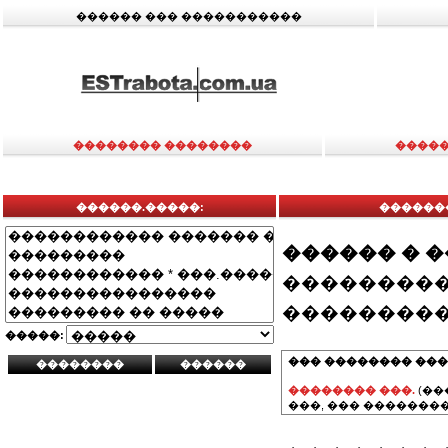
������ ��� �����������
�������� ��������
�����
������.�����:
������
������ � 
���������
���������
�����:
��� �������� ���
�������� ���.
(��
���, ��� ��������