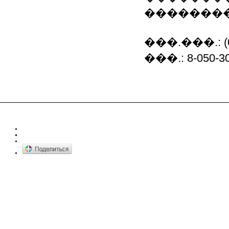
��������
���.���.: (05
���.: 8-050-30