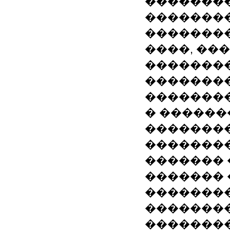
�������
�������
�������
����, ��
�������
��������
�������
� ������
��������
�������
������� 
�������
��������
��������
��������