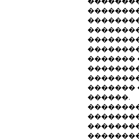
��������
��������
�������
��������
��������
��������
������� 
�������
�������
������� 
������.
��������
��������
��������
��������