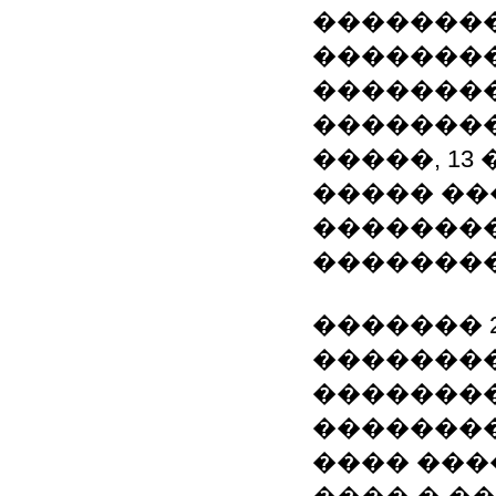
��������
�������
��������
��������
�����, 1
����� ��
�������
�������
������� 20
�������
��������
��������
���� ���