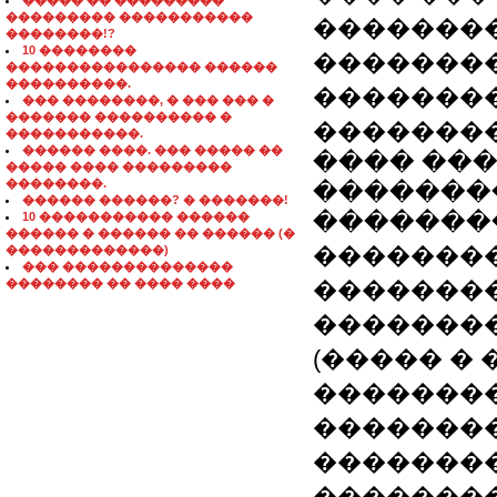
����� �� ���������
��������� �����������
�������� 
��������!?
10 ��������
��������
���������������� ������
����������.
�������
��� ��������, � ��� ��� �
������� ���������� �
��������
�����������.
������ ����. ��� ����� ��
���� ��
����� ���� ���������
��������.
��������
������ ������? � �������!
��������
10 ����������� ������
������ � ������ �� ������ (�
�������
�������������)
��� ��������������
�������� �� ���� ����
�������
�������
(����� �
��������
���������
��������
�������