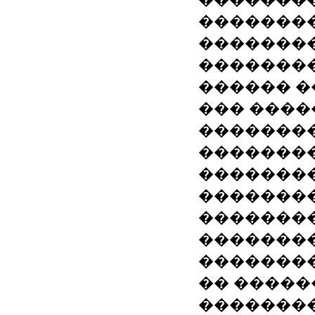
�������
��������
�������
������ �
��� ����
��������
�������
�������
��������
�������
��������
��������
�� �����
�������