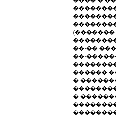
���� � �
�������
�������
�������
(�������
��������
��-�� ��
��-�����
��������
������ 
� ������
�������
� ������
��������
�������