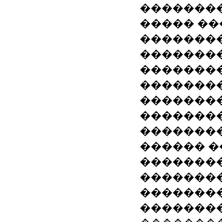
��������
����� �
��������
�������
�������
��������
��������
�������
�������
������ �
��������
�������
�������
�������