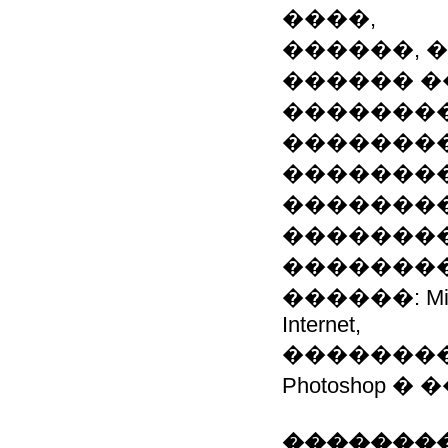
����,
������, 
������ 
�������
�������
��������
��������
�������
��������
������: Micros
Internet,
���������
Photoshop
��������