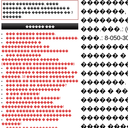
��������
���� ���������, ����
������, � ���� �������� �
�������, 6
��������� ���������� �� 3
������.
����������
������ ���
���.���.: (05
���������������
��� ������ ������.
���.: 8-050-30
��� ������ ����� ��������.
���������� �
��������
������������� ��
��������� ������������
������ �
��� ��������
������������ ������
��������
(������ ��� �������������)
� ����� �������������
�������
�������� � ����������� ��
������. 10 ������� ��������
�������.
����� �� ������� � �������
��� ���� �� ���������?
���� � �
������� ����������
� ��� ������!
��� �� ��� �� ������!
�������
���������������.
���������� �� �������!
��������
��� ������ ������ �����
������������� ���������
��������
����� ������ � ����
������!
���� ���