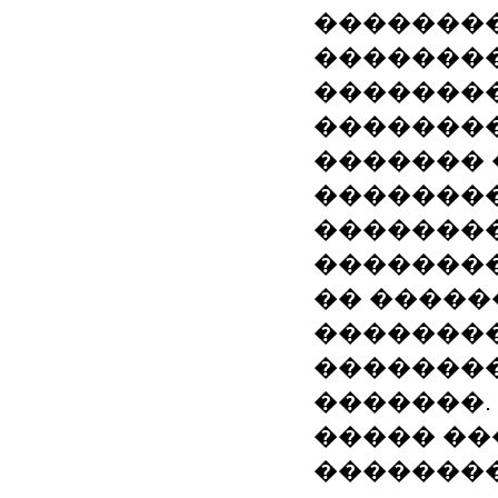
��������
�������
��������
��������
�������
��������
��������
�������
�� �����
��������
��������
�������.
����� ��
��������