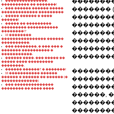
��������
���������������.
���������� �� �������!
������� 
��� ������ ������ �����
������������� ���������
��������
����� ������ � ����
������!
��������
����� �� ���������
��������� �����������
��������!?
�������
10 ��������
���������������� ������
��������
����������.
��� ��������, � ��� ��� �
��������
������� ���������� �
�����������.
��������
������ ����. ��� ����� ��
����� ���� ���������
��������.
������ ������? � �������!
�������� 
10 ����������� ������
������ � ������ �� ������ (�
��������
�������������)
��� ��������������
�������
�������� �� ���� ����
������, 
��������
��������