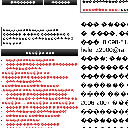
��� �������� ���
�������� ���.
(��
��� �����
���� ���������, ����
�. ����, 
������, � ���� �������� �
��������� ���������� �� 3
���. 8 098-812
������.
helenz2000@ramb
������ ���
����: ��
���������������
��� ������ ������.
��� ������ ����� ��������.
��������
���������� �
������������� ��
��������
��������� ������������
��� ��������
������� �
������������ ������
(������ ��� �������������)
���� ������:
� ����� �������������
�������� � ����������� ��
2006-2007
������. 10 ������� ��������
����� �� ������� � �������
�������� 
��� ���� �� ���������?
������� ����������
��������
� ��� ������!
��� �� ��� �� ������!