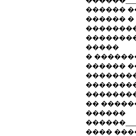
������_______
������ �
������ � ��
�������� ��
��������
�����
� ������
������ 
��������
��������
��������
�� �����
������
������_______
���� ����