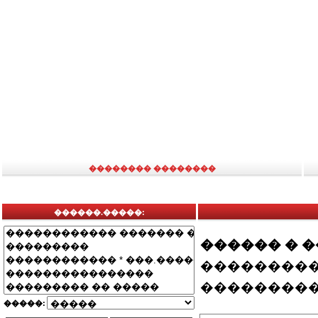
�������� ��������
������.�����:
������ � 
���������
���������
�����: