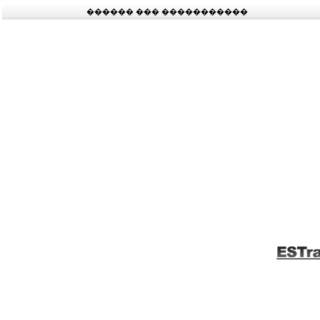
������ ��� �����������