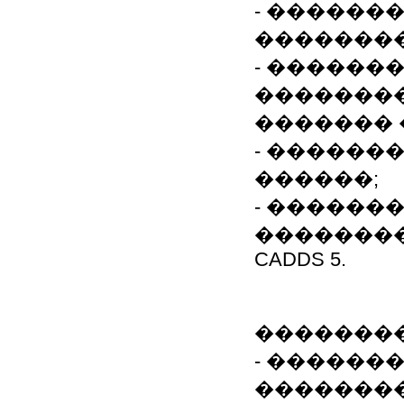
- ������
��������
- ������
��������
������� 
- ������
������;
- ������
��������
CADDS 5.
��������
- ������
����������