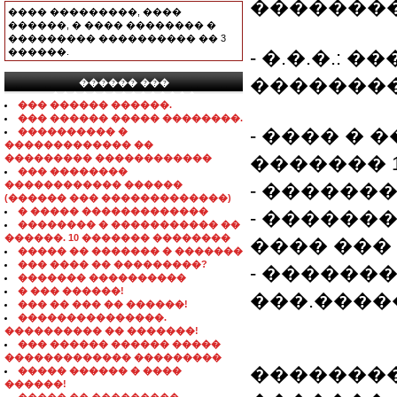
��������
���� ���������, ����
������, � ���� �������� �
��������� ���������� �� 3
������.
- �.�.�.:
��������
������ ���
���������������
��� ������ ������.
��� ������ ����� ��������.
- ���� � 
���������� �
������������� ��
��������� ������������
������� 1
��� ��������
������������ ������
- ������
(������ ��� �������������)
� ����� �������������
- ������
�������� � ����������� ��
������. 10 ������� ��������
���� ��� (
����� �� ������� � �������
��� ���� �� ���������?
- �������
������� ����������
� ��� ������!
���.�����
��� �� ��� �� ������!
���������������.
���������� �� �������!
��� ������ ������ �����
������������� ���������
��������
����� ������ � ����
������!