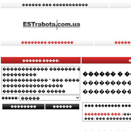
������ ��� �����������
�������� ��������
�����
������.�����:
������ � 
���������
���������
�����:
��� �������� ���
�������� ���.
(��
���, ��� ��������