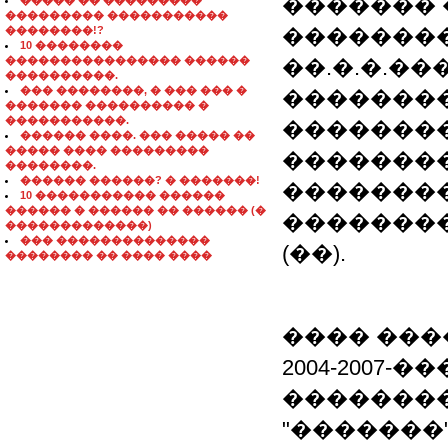
�������
����� �� ���������
��������� �����������
��������!?
�������
10 ��������
���������������� ������
��.�.�.���
����������.
��� ��������, � ��� ��� �
��������
������� ���������� �
�����������.
�������
������ ����. ��� ����� ��
����� ���� ���������
�������
��������.
������ ������? � �������!
��������
10 ����������� ������
������ � ������ �� ������ (�
�������
�������������)
��� ��������������
(��).
�������� �� ���� ����
���� ���
2004-2007-
��������
"�������"