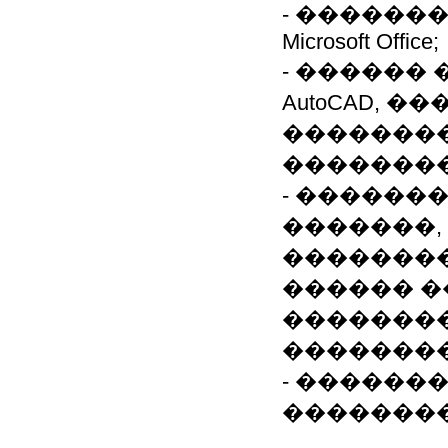
- ������
Microsoft Office;
- ������
AutoCAD, ��
�������
��������
- ������
�������,
��������
������ �
�������
��������
- ������
�������