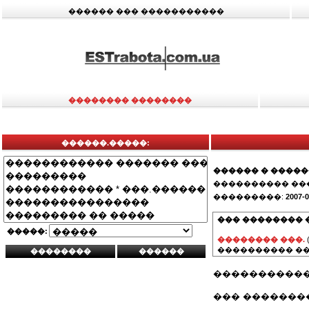
������ ��� �����������
�������� ��������
������.�����:
������ � ����
���������� ��
���������:
2007-0
��� �������� 
�����:
�������� ���.
���������� ��
������������
��� �������