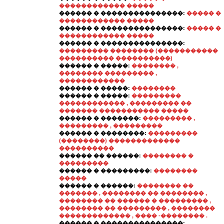
������������ �����
������ � ���������������:
����� �
������������ �����
������ � ���������������:
����� �
������������ �����
������ � ���������������:
��������� �������� (�����������
���������� ����������)
������ � �����:
�������� ,
�������� ��������� ,
������������
������ � �����:
��������
������ � �����:
���������
������������ , ��������� ��
������� ����������� �����
������ � �������:
��������� ,
��������� , ���������
������ � ��������:
���������
(��������) �������������
����������
������ �� ������:
�������� �
���������
������ � ���������:
��������
�����
������ � ������:
�������� ��
������� , �������� �� �������� ,
�������� �� ������ � ��������� ,
�������� �� ��������� , ��������
������������� , ���� -�������� .
������ � ���������������: