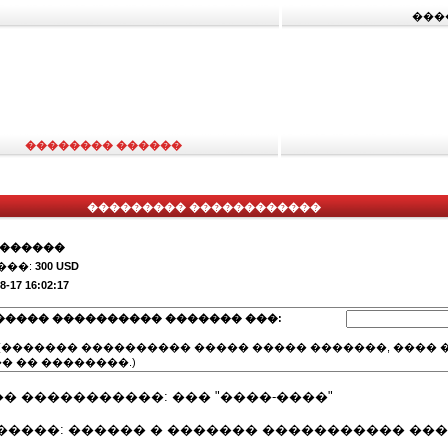
���
�������� ������
��������� ������������
�������
���:
300 USD
8-17 16:02:17
����� ���������� ������� ���:
(������� ���������� ����� ����� �������, ���� �
� �� ��������.)
 �����������: ��� "����-����"
�����: ������ � ������� ����������� ���