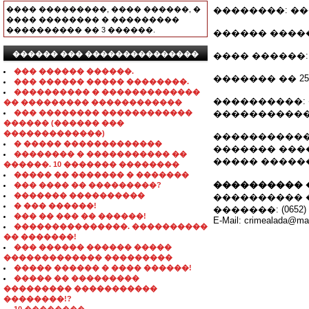
���� ���������, ���� ������, �
��������: �
���� �������� � ���������
���������� �� 3 ������.
������ ����
������ ��� ���������������
���� ������
��� ������ ������.
������� �� 25 
��� ������ ����� ��������.
���������� � �������������
����������:
�� ��������� ������������
��� �������� ������������
�����������
������ (������ ���
�������������)
�����������
� ����� �������������
������� ���
�������� � ����������� ��
����� �����
������. 10 ������� ��������
����� �� ������� � �������
���������� 
��� ���� �� ���������?
������� ����������
���������� 
� ��� ������!
�������: (0652) 27
��� �� ��� �� ������!
E-Mail: crimealada@mai
���������������. ����������
�� �������!
��� ������ ������ �����
������������� ���������
����� ������ � ���� ������!
����� �� ���������
��������� �����������
��������!?