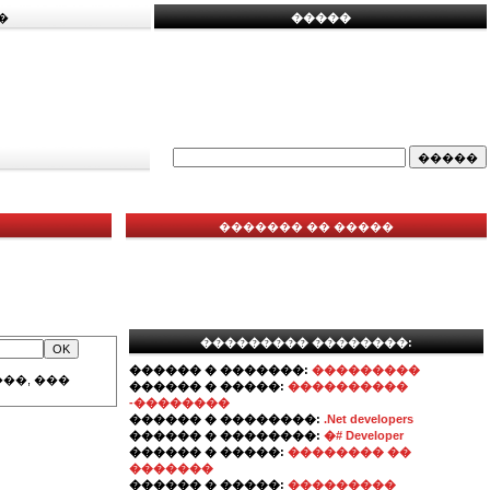
�
�����
������� �� �����
��������� ��������:
������ � �������:
���������
��, ���
������ � �����:
����������
-��������
������ � ��������:
.Net developers
������ � ��������:
�# Developer
������ � �����:
�������� ��
�������
������ � �����:
���������