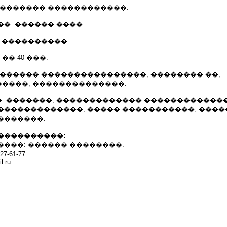
�������� ������������.
��: ������ ����
: ����������
�� 40 ���.
 ������ ����������������, �������� ��,
����, ��������������.
: �������, ������������� �������������
�������������, ����� �����������, ���
�������.
����������:
����: ������ ��������.
-61-77.
l.ru