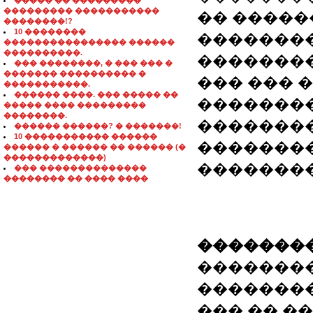
����� �� ���������
��������� �����������
�� �����
��������!?
10 ��������
��������
���������������� ������
����������.
��������
��� ��������, � ��� ��� �
������� ���������� �
��� ��� 
�����������.
������ ����. ��� ����� ��
��������
����� ���� ���������
��������.
��������
������ ������? � �������!
10 ����������� ������
��������
������ � ������ �� ������ (�
�������������)
��������
��� ��������������
�������� �� ���� ����
��������
��������
���������� 
��� �� ����