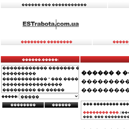
������ ��� �����������
�������� ��������
�����
������.�����:
������ � 
���������
���������
�����:
��� �������� ���
�������� ���.
(��
���, ��� ��������