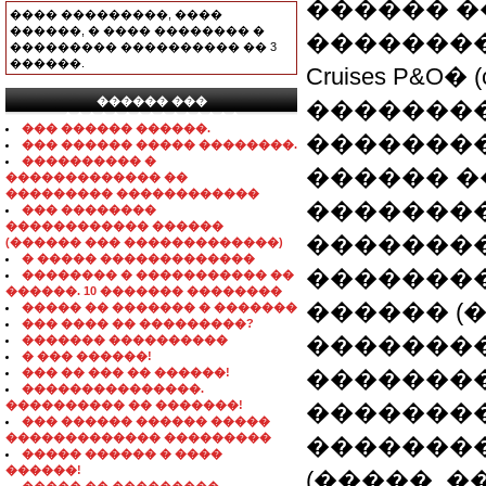
������ �
���� ���������, ����
������, � ���� �������� �
���������
��������� ���������� �� 3
������.
Cruises P&
������ ���
��������
���������������
��� ������ ������.
��������
��� ������ ����� ��������.
���������� �
������ �� 
������������� ��
��������� ������������
�������
��� ��������
������������ ������
�������
(������ ��� �������������)
� ����� �������������
��������
�������� � ����������� ��
������. 10 ������� ��������
������ (�
����� �� ������� � �������
��� ���� �� ���������?
��������
������� ����������
� ��� ������!
��� �� ��� �� ������!
�������� �
���������������.
���������� �� �������!
��������
��� ������ ������ �����
������������� ���������
�������
����� ������ � ����
������!
(�����, 