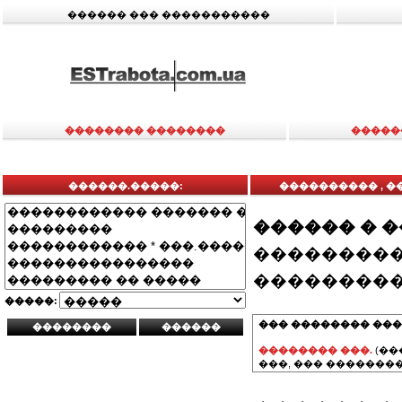
������ ��� �����������
�������� ��������
�����
������.�����:
���������� , ���
������ � 
���������
���������
�����:
��� �������� ���
�������� ���.
(��
���, ��� ��������