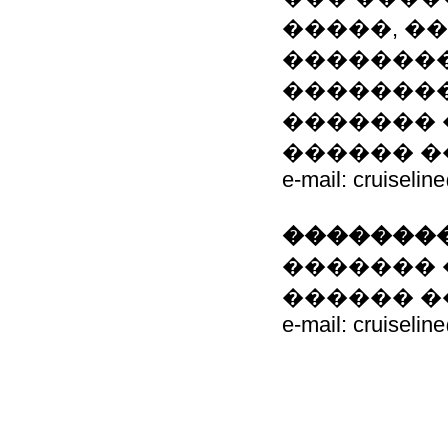
�����, �
��������
�������
������� �� �
������ 
e-mail: cruiselin
��������
������� �� �
������ 
e-mail: cruiselin