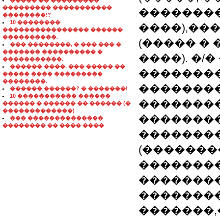
����� �� ���������
��������� �����������
��������
��������!?
10 ��������
����),��
���������������� ������
����������.
(����� � 
��� ��������, � ��� ��� �
������� ���������� �
����). �/� 
�����������.
������ ����. ��� ����� ��
��������
����� ���� ���������
��������.
��������
������ ������? � �������!
10 ����������� ������
�������� 
������ � ������ �� ������ (�
�������������)
��������
��� ��������������
�������� �� ���� ����
�������� �L
(�������
��������
��������
��������
�������,