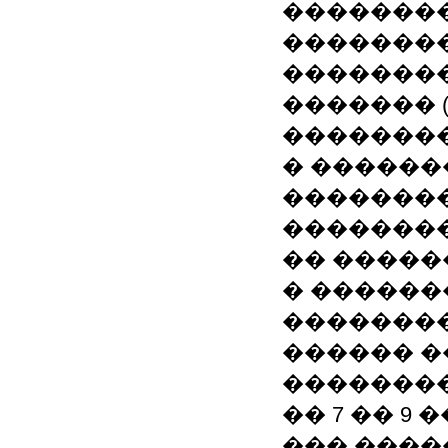
��������
��������
��������
������� 
��������
� �������
��������
��������
�� �����
� ������
��������
������ ��
�������
�� 7 �� 9
��� ����