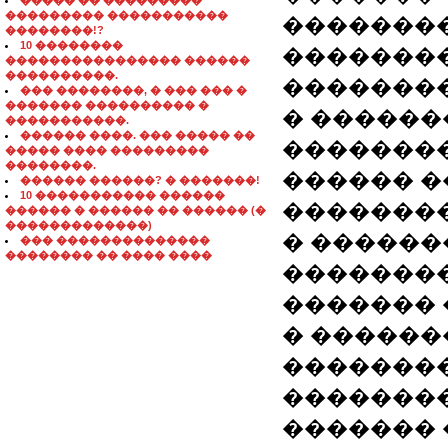
����� �� ���������
��������� �����������
�������� 
��������!?
10 ��������
�������
���������������� ������
����������.
��������
��� ��������, � ��� ��� �
������� ���������� �
� �����
�����������.
������ ����. ��� ����� ��
��������
����� ���� ���������
��������.
������ 
������ ������? � �������!
10 ����������� ������
��������
������ � ������ �� ������ (�
�������������)
� ������
��� ��������������
�������� �� ���� ����
��������
������� 
� �����
��������
�������
������� 