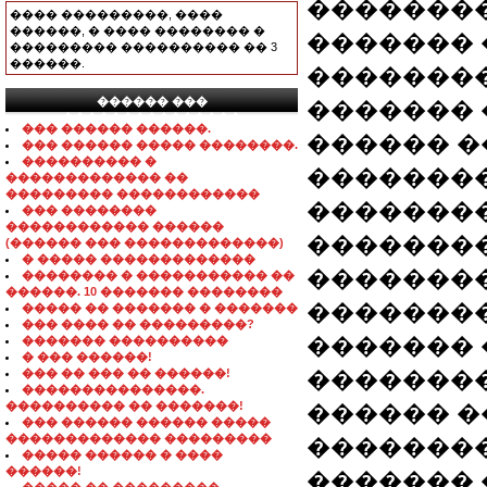
�������
���� ���������, ����
������, � ���� �������� �
�������
��������� ���������� �� 3
������.
��������
������ ���
�������
���������������
��� ������ ������.
������ �
��� ������ ����� ��������.
���������� �
�������
������������� ��
��������� ������������
�������
��� ��������
������������ ������
�������
(������ ��� �������������)
� ����� �������������
��������
�������� � ����������� ��
������. 10 ������� ��������
��������
����� �� ������� � �������
��� ���� �� ���������?
������� �
������� ����������
� ��� ������!
��� �� ��� �� ������!
��������
���������������.
���������� �� �������!
������ �
��� ������ ������ �����
������������� ���������
��������
����� ������ � ����
������!
������� 