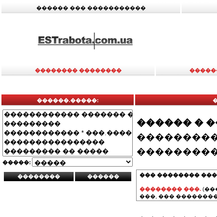
������ ��� �����������
�������� ��������
�����
������.�����:
������ � 
���������
���������
�����:
��� �������� ���
�������� ���.
(��
���, ��� ��������