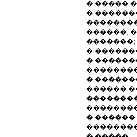
� ����� 
� ������
��������
������, 
�������;
� ������
� ������
��������
� ������
������ �
�������
��������
� ������
��������
� �����