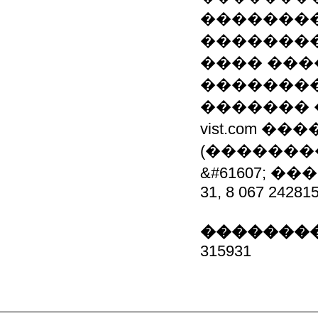
�������
��������
���� ���
��������
������� ��
vist.com �
(�������
&#61607; �
31, 8 067 24281
��������
315931