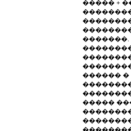
����� + 
��������
��������
�������
�������.
��������
��������
�������
������ �
��������
�������
����� ��
�������
�������
��������