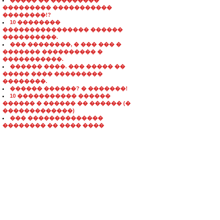
����� �� ���������
��������� �����������
��������!?
10 ��������
���������������� ������
����������.
��� ��������, � ��� ��� �
������� ���������� �
�����������.
������ ����. ��� ����� ��
����� ���� ���������
��������.
������ ������? � �������!
10 ����������� ������
������ � ������ �� ������ (�
�������������)
��� ��������������
�������� �� ���� ����