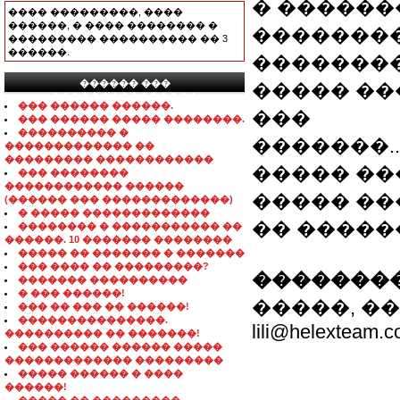
� ������
���� ���������, ����
������, � ���� �������� �
��������
��������� ���������� �� 3
������.
��������
������ ���
����� �
���������������
��� ������ ������.
���
��� ������ ����� ��������.
���������� �
�������..............
������������� ��
��������� ������������
����� ��
��� ��������
������������ ������
����� ��������
(������ ��� �������������)
� ����� �������������
�� �����
�������� � ����������� ��
������. 10 ������� ��������
����� �� ������� � �������
��� ���� �� ���������?
��������
������� ����������
� ��� ������!
�����, ����
��� �� ��� �� ������!
���������������.
lili@helexteam.
���������� �� �������!
��� ������ ������ �����
������������� ���������
����� ������ � ����
������!