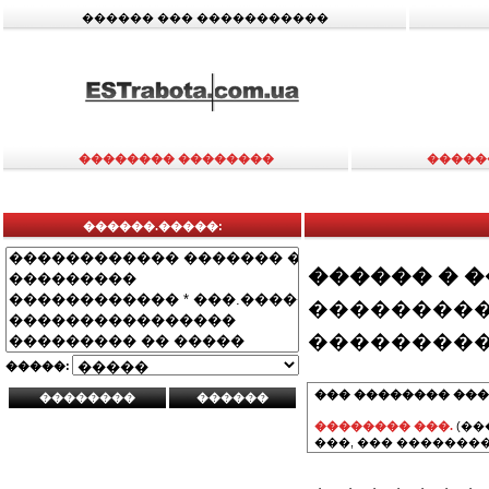
������ ��� �����������
�������� ��������
�����
������.�����:
������ � 
���������
���������
�����:
��� �������� ���
�������� ���.
(��
���, ��� ��������