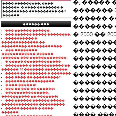
�, �����
���� ���������, ����
������, � ���� �������� �
������� 2
��������� ���������� �� 3
������.
������ ��
������ ���
������� 
���������������
��� ������ ������.
� 2000 �� 
��� ������ ����� ��������.
���������� �
��������
������������� ��
��������� ������������
��������
��� ��������
������������ ������
�������
(������ ��� �������������)
� ����� �������������
��������
�������� � ����������� ��
������. 10 ������� ��������
���������
����� �� ������� � �������
��� ���� �� ���������?
�������
������� ����������
� ��� ������!
��� �� ��� �� ������!
��������
���������������.
���������� �� �������!
��������
��� ������ ������ �����
������������� ���������
���������
����� ������ � ����
������!
���� ���