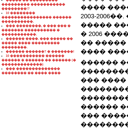
����� �� ���������
��������� �����������
���� ���
��������!?
10 ��������
2003-2006
���������������� ������
����������.
����� ��
��� ��������, � ��� ��� �
������� ���������� �
� 2006 �
�����������.
������ ����. ��� ����� ��
�� �����
����� ���� ���������
��������.
���� ���
������ ������? � �������!
10 ����������� ������
������ � ������ �� ������ (�
������ ��
�������������)
��� ��������������
������������ 
�������� �� ���� ����
��� ����
�������
��������
������ �
��� �����:
����������