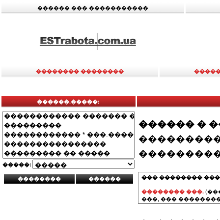
������ ��� �����������
�������� ��������
�����
������.�����:
������ � 
���������
���������
�����:
��� �������� ���
�������� ���.
(��
���, ��� ��������