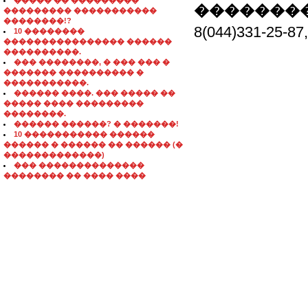
����� �� ���������
��������
��������� �����������
��������!?
8(044)331-2
10 ��������
���������������� ������
����������.
��� ��������, � ��� ��� �
������� ���������� �
�����������.
������ ����. ��� ����� ��
����� ���� ���������
��������.
������ ������? � �������!
10 ����������� ������
������ � ������ �� ������ (�
�������������)
��� ��������������
�������� �� ���� ����