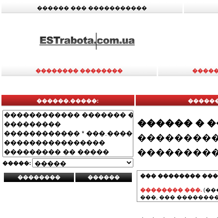
������ ��� �����������
�������� ��������
�����
������.�����:
������
������ � 
���������
���������
�����:
��� �������� ���
�������� ���.
(��
���, ��� ��������