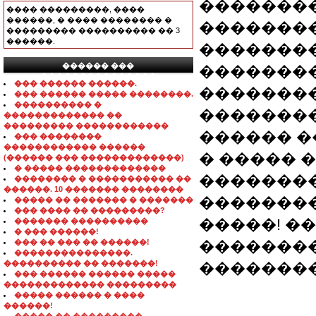
�������
���� ���������, ����
������, � ���� �������� �
��������
��������� ���������� �� 3
������.
��������
������ ���
��������
���������������
��� ������ ������.
��������
��� ������ ����� ��������.
���������� �
��������
������������� ��
��������� ������������
������ �
��� ��������
������������ ������
� ����� 
(������ ��� �������������)
� ����� �������������
��������
�������� � ����������� ��
������. 10 ������� ��������
�������
����� �� ������� � �������
��� ���� �� ���������?
�����! �
������� ����������
� ��� ������!
��� �� ��� �� ������!
�������
���������������.
���������� �� �������!
��������
��� ������ ������ �����
������������� ���������
����� ������ � ����
������!