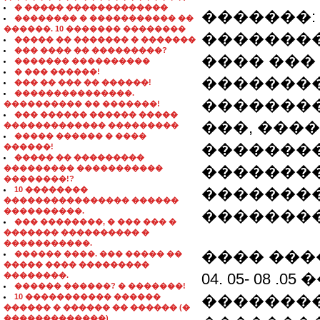
� ����� �������������
�������:
�������� � ����������� ��
������. 10 ������� ��������
�������
����� �� ������� � �������
��� ���� �� ���������?
���� ���
������� ����������
� ��� ������!
�������
��� �� ��� �� ������!
���������������.
��������
���������� �� �������!
��� ������ ������ �����
���, ���
������������� ���������
����� ������ � ����
�������
������!
����� �� ���������
���������
��������� �����������
��������!?
10 ��������
��������
���������������� ������
����������.
��������
��� ��������, � ��� ��� �
������� ���������� �
�����������.
���� ���
������ ����. ��� ����� ��
����� ���� ���������
04. 05- 08 
��������.
������ ������? � �������!
10 ����������� ������
��������
������ � ������ �� ������ (�
�������������)