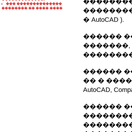
�������
��� ��������������
�������� �� ���� ����
�������
� AutoCAD ).
������ �
�������,
��������
������ �
�� � ��������
AutoCAD, Compa
������ �
��������
��������