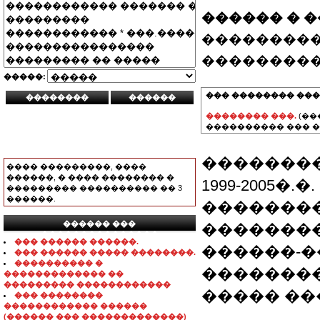
������ � 
���������
���������
�����:
��� �������� ���
�������� ���.
(��
���������� ��� �
��������
���� ���������, ����
������, � ���� �������� �
1999-2005
��������� ���������� �� 3
������.
�������
������ ���
��������
���������������
��� ������ ������.
������-�
��� ������ ����� ��������.
���������� �
��������
������������� ��
��������� ������������
����� ��
��� ��������
������������ ������
(������ ��� �������������)