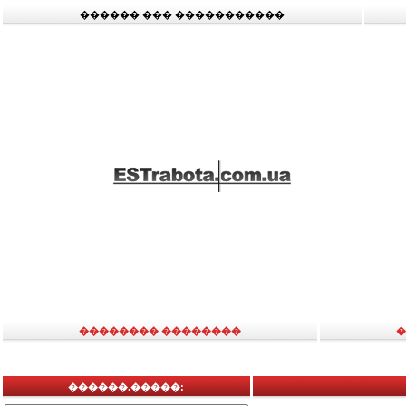
������ ��� �����������
�������� ��������
�
������.�����: