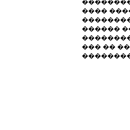
��������
���� ���
��������
������ �
��������
��� �� ��
��������