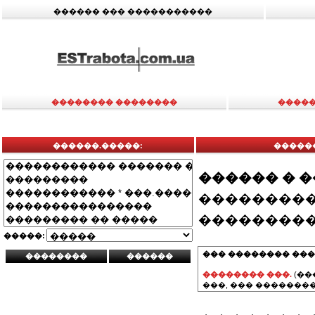
������ ��� �����������
�������� ��������
�����
������.�����:
�����
������ � 
���������
���������
�����:
��� �������� ���
�������� ���.
(��
���, ��� ��������