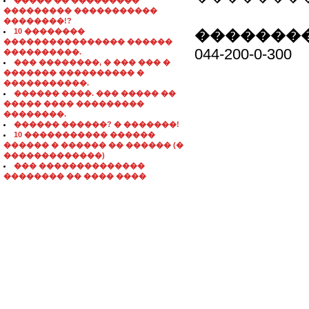
����� �� ���������
��������� �����������
��������!?
10 ��������
��������
���������������� ������
044-200-0-300
����������.
��� ��������, � ��� ��� �
������� ���������� �
�����������.
������ ����. ��� ����� ��
����� ���� ���������
��������.
������ ������? � �������!
10 ����������� ������
������ � ������ �� ������ (�
�������������)
��� ��������������
�������� �� ���� ����