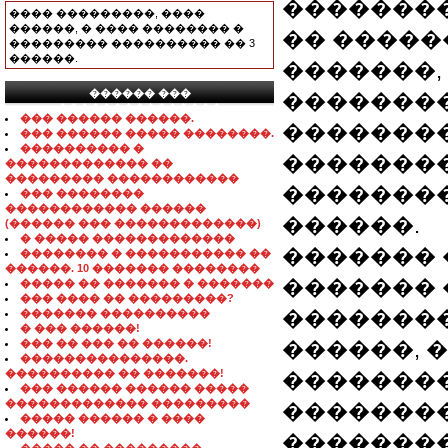
��������
���� ���������, ����
������, � ���� �������� �
�� �����
��������� ���������� �� 3
������.
�������,
������ ���
��������
���������������
��� ������ ������.
�������
��� ������ ����� ��������.
���������� �
�������
������������� ��
��������� ������������
��������
��� ��������
������������ ������
������.
(������ ��� �������������)
� ����� �������������
������� 
�������� � ����������� ��
������. 10 ������� ��������
������� 
����� �� ������� � �������
��� ���� �� ���������?
��������
������� ����������
� ��� ������!
��� �� ��� �� ������!
������, �
���������������.
���������� �� �������!
��������
��� ������ ������ �����
������������� ���������
��������
����� ������ � ����
������!
����������