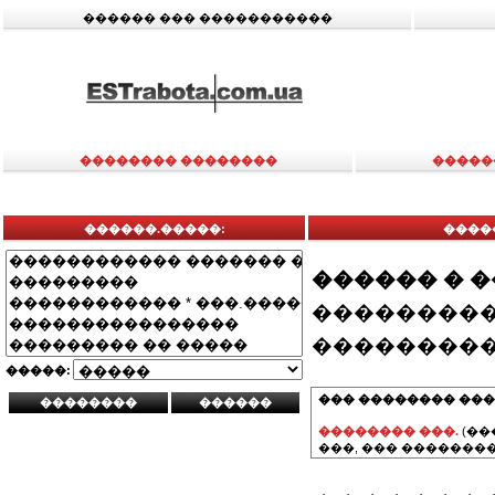
������ ��� �����������
�������� ��������
�����
������.�����:
����
������ � 
���������
���������
�����:
��� �������� ���
�������� ���.
(��
���, ��� ��������