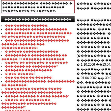
���� ���������, ���� ������, �
����� ��������
���� �������� � ���������
���� ��������: 25.
���������� �� 3 ������.
������ ��� ���������������
���� ������
�����������
��� ������ ������.
������, ���
��� ������ ����� ��������.
���������� � �������������
��������� (�
�� ��������� ������������
���� ������ �
��� �������� ������������
���-�������.
������ (������ ���
� ������ ���
�������������)
� ����������
� ����� �������������
�������� � ����������� ��
(��������� �
������. 10 ������� ��������
� ������ � �
����� �� ������� � �������
� 1.10.2006 �
��� ���� �� ���������?
� ������ ��
������� ����������
� ������ � ������
� ��� ������!
��� �� ��� �� ������!
� 01.04.2002 ��
���������������. ����������
��. ����������,3
�� �������!
��������-��
��� ������ ������ �����
� ����������
������������� ���������
������ ����
����� ������ � ���� ������!
����� �� ���������
� ������ ��
��������� �����������
� ������ � ������
��������!?
���� �������