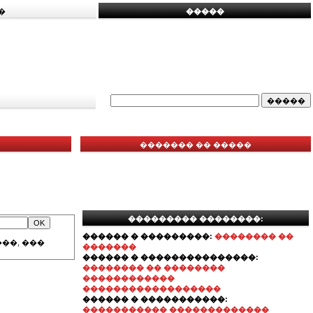
�
�����
������� �� �����
��������� ��������:
������ � ���������:
�������� ��
��, ���
�������
������ � ���������������:
�������� �� ��������
������������
������������������
������ � �����������:
����������� �������������