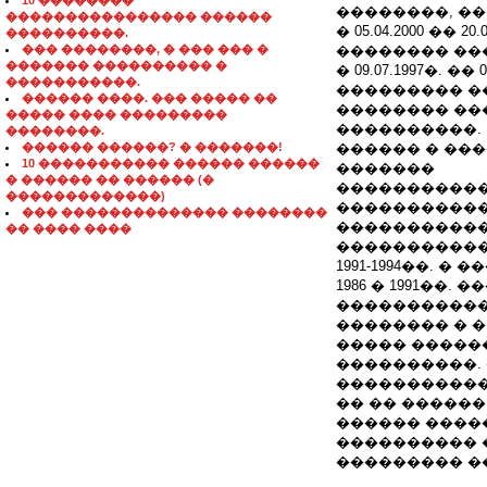
10 ��������
��������, ��
���������������� ������
� 05.04.2000 �� 
����������.
��� ��������, � ��� ��� �
�������� ��
������� ���������� �
� 09.07.1997�. �
�����������.
��������� �
������ ����. ��� ����� ��
�������� ��
����� ���� ���������
����������.
��������.
������ ������? � �������!
������ � ����
10 ����������� ������ ������
�������
� ������ �� ������ (�
����������� �
�������������)
�����������
��� �������������� ��������
�����������
�� ���� ����
�����������
1991-1994��. 
1986 � 1991��. 
�����������
�������� � 
����� �����
����������.
�����������
�� �� �����
������ �����
���������� 
��������� ��