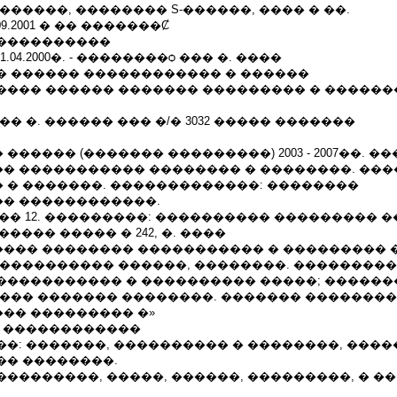
������, �������� S-������, ���� � ��.
20.09.2001 � �� �������Ȼ
����������
� 01.04.2000�. - ��������ѻ ��� �. ����
� ������ ������������ � ������
���� ������ ������� ��������� � �����
� �. ������ ��� �/� 3032 ����� �������
����� (������� ���������) 2003 - 2007��. �
� ����������� �������� � ��������. ��
 � �������. �������������: ��������
� ������������.
� ���� 12. ���������: ���������� ��������� 
������� ����� � 242, �. ����
��� �������� ����������� � ��������� 
����������� ������, ��������. ��������
����������� � ���������� �����; ������
 ��� ������� ��������. ������� �������
�� ��������� �»
� ������������
�: �������, ���������� � ��������, ����
�� ��������.
��������, �����, ������, ���������, � ��