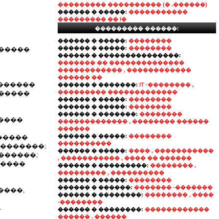
��������� ���������� (� .������)
������ � �����:
�����������
��������� �� I�
��������� ������:
������ � �����:
��������
������ � �����:
��������
������
������ � ���������������:
������� �� ��������������
������������ , ������������
������ ��
�������
������ � �������:
IT -�������� ,
��������� �������������
������
������ � �����:
��������
������ � �����:
��������
������ � �������:
��������
�����
������������� , �������� ������
������
������ � �����:
��������
�����
����������
��������;
������ � �����:
���� , �����������
������;
, ����������� , ���� �� ������
�����
������ � ���������:
�������� ,
��������� , ����������
������ � �����:
��������
������ � ������:
������� -�������
����,
������ � ��������:
�������� , ����
-��������
.
������ � ��������:
������������
������ . ������