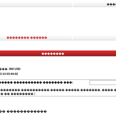
���
�������� ������
��������
���:
800 USD
3-14 03:44:02
����� ���������� ������� ���:
(������� ���������� ����� ����� �������, ���� �
� �� ��������.)
�� ������������