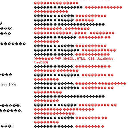
��������� �����
������ � ��������:
������������
�����������
������ � �����:
����������
������ � �����:
������
�,
������ � ���������������:
���:
��������� , ��������
����
������������ , ���� - ��������
������ � ������:
�������� ��
��������
���������
������ � �����:
����������
������ � �������:
�����������
������ � �����:
�����������
(������ PHP , MySQL , HTML , CSS , JavaScript ,
FreeBSD)
������ � �����:
���������� �
������� �������
�����
������ � �������:
�������� ��
��������
������ � �����:
������� ���������
er 100).
������ � �������:
�������� ��
���������
������ � ���������������:
��������
������,
������ � ������:
���������� ��
��������� ����������
������;
������������� .
������ � �����:
�������� ��
��������
���:
������ � �����:
�������� �