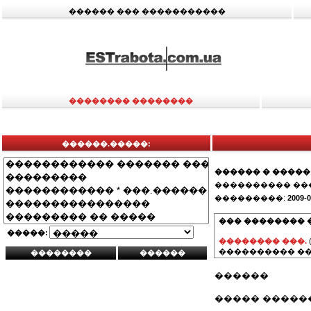
������ ��� �����������
�������� ��������
������.�����:
������ � �����
���������� ��
���������:
2009-0
��� �������� 
�����:
�������� ���.
���������� ��
������
����� �����