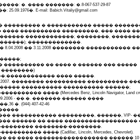
��: �. ���� �������: �.8-067-537-29-87
09.1976�. E-mail: Babich.Vitaliy@gmail.com
� ��������� � ����������� ����� ������
 ���� ���������� ���������, ��� ���� ��
������� ������������; ��������, ������
������); �������������.
 8.04.2008 �� 3.11.2008 �������� ����������� 
�����;
 ���������� �� ���� � ������ ��� �����
 ��������)
��.������������ ���� �����.
�13.04.2007. �������� ���������� ���������� �
������ ���������� ���������� ������;
������ ���� (Mercedes Benz, Lincoln Navigator, Land cruis
 30.09.2006 - ��.�. ������� ������ ����
6 �. (044) 407-42-46
�����
�� ����������� ���������, ������, VIP- �
��� ������ �� ���� ������������������ 
 ��������� ��������-��������.
������ ���� (Cadillac, Lincoln, Mercedes, Chevrolet).
� �� ���� ������������������ ������ 10 