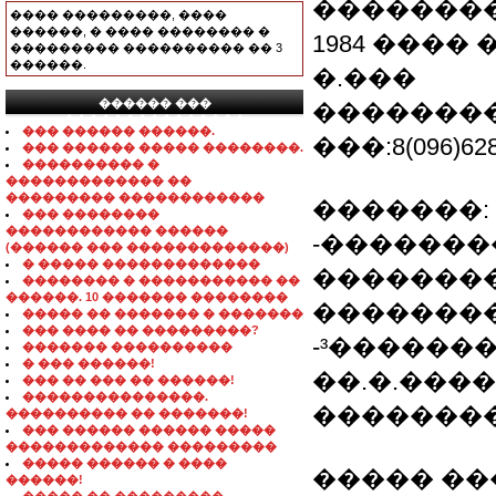
�������
���� ���������, ����
������, � ���� �������� �
1984 ����
��������� ���������� �� 3
������.
�.���
������ ���
�������
���������������
��� ������ ������.
���:8(096)628
��� ������ ����� ��������.
���������� �
������������� ��
��������� ������������
�������:
��� ��������
������������ ������
-�������
(������ ��� �������������)
� ����� �������������
��������
�������� � ����������� ��
������. 10 ������� ��������
��������
����� �� ������� � �������
��� ���� �� ���������?
-³������
������� ����������
� ��� ������!
��.�.���
��� �� ��� �� ������!
���������������.
��������
���������� �� �������!
��� ������ ������ �����
������������� ���������
����� ������ � ����
����� ��
������!