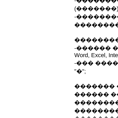
-�������
(�������)
-�������
��������
��������
-������ 
Word, Excel, Int
-��� ����
"�";
������� 
������ �
��������
�������