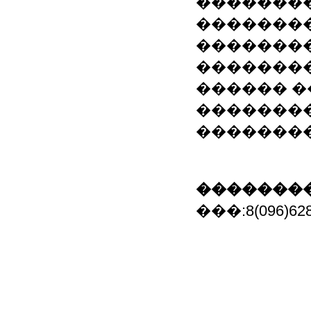
��������
��������
�������
��������
������ �
��������
��������
��������
���:8(096)628