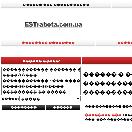
������ ��� �����������
�������� ��������
����
������.�����:
������ � 
���������
���������
�����:
��� �������� ���
�������� ���.
(��
���, ��� ��������