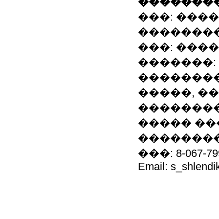
��������
���: ���
�������
���: ���
�������: 
��������
�����, �
��������
����� ��
�������
���: 8-067-79
Email: s_shlendi