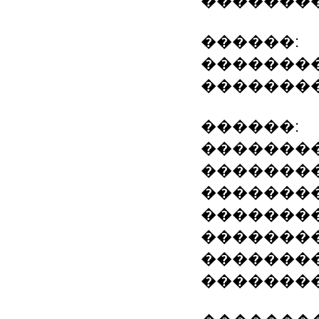
��������
������:
��������
������������
������:
�������
�������
�������
��������
�������
�������
�������