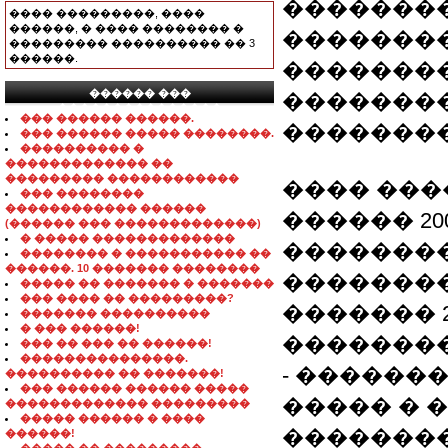
���������
���� ���������, ����
������, � ���� �������� �
��������
��������� ���������� �� 3
������.
�������
������ ���
�������
���������������
��� ������ ������.
�������
��� ������ ����� ��������.
���������� �
������������� ��
��������� ������������
���� ���
��� ��������
������������ ������
������ 200
(������ ��� �������������)
� ����� �������������
��������
�������� � ����������� ��
������. 10 ������� ��������
��������
����� �� ������� � �������
��� ���� �� ���������?
������� 20
������� ����������
� ��� ������!
�������
��� �� ��� �� ������!
���������������.
- ������
���������� �� �������!
��� ������ ������ �����
����� � 
������������� ���������
����� ������ � ����
�������
������!