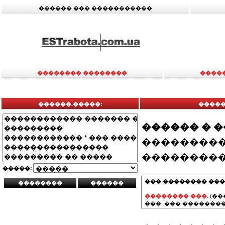
������ ��� �����������
�������� ��������
����
������.�����:
�����
������ � 
���������
���������
�����:
��� �������� ���
�������� ���.
(��
���, ��� ��������