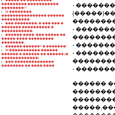
����� �� ���������
- ������
��������� �����������
��������!?
10 ��������
(�����)�
���������������� ������
����������.
�������
��� ��������, � ��� ��� �
������� ���������� �
- ������
�����������.
������ ����. ��� ����� ��
�������
����� ���� ���������
��������.
- ������
������ ������? � �������!
10 ����������� ������
- ������
������ � ������ �� ������ (�
�������������)
���������
��� ��������������
�������� �� ���� ����
- ������
������ �
�������
��������
�����,��