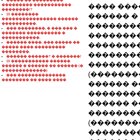
����� �� ���������
���� ����
��������� �����������
��������!?
10 ��������
������ �
���������������� ������
����������.
��������
��� ��������, � ��� ��� �
������� ���������� �
��������
�����������.
������ ����. ��� ����� ��
��������
����� ���� ���������
��������.
��������
������ ������? � �������!
10 ����������� ������
����������
������ � ������ �� ������ (�
�������������)
(�������
��� ��������������
�������� �� ���� ����
������ �
��������
������ �
��������
(�������
�������