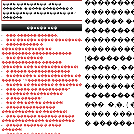
��������
���� ���������, ����
������, � ���� �������� �
��������
��������� ���������� �� 3
������.
������ �
������ ���
��������
���������������
��� ������ ������.
��������
��� ������ ����� ��������.
���������� �
��������
������������� ��
��������� ������������
(�������
��� ��������
������������ ������
�����, ���
(������ ��� �������������)
� ����� �������������
��������
�������� � ����������� ��
������. 10 ������� ��������
��������
����� �� ������� � �������
��� ���� �� ���������?
�������
������� ����������
� ��� ������!
��� �� ��� �� ������!
���. �,�. 
���������������.
���������� �� �������!
���� ���
��� ������ ������ �����
������������� ���������
� ������
����� ������ � ����
������!