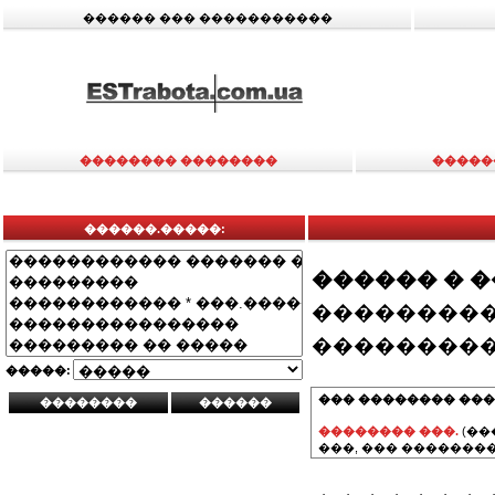
������ ��� �����������
�������� ��������
�����
������.�����:
������ � 
���������
���������
�����:
��� �������� ���
�������� ���.
(��
���, ��� ��������