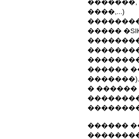
�������,
����,...)
�������
����� �SI
��������
��������
��������
������ �
�������)
� ������
�������
�������
������ �
��������