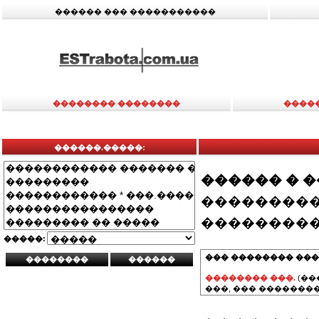
������ ��� �����������
�������� ��������
����
������.�����:
������ � 
���������
���������
�����:
��� �������� ���
�������� ���.
(��
���, ��� ��������