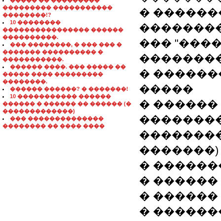
����� �� ���������
��������� �����������
� ������
��������!?
10 ��������
�������
���������������� ������
����������.
��� "����-�
��� ��������, � ��� ��� �
������� ���������� �
�������
�����������.
������ ����. ��� ����� ��
� ������
����� ���� ���������
��������.
�����
������ ������? � �������!
10 ����������� ������
� ������
������ � ������ �� ������ (�
�������������)
��������
��� ��������������
�������� �� ���� ����
��������
�������)
� ������
� ������
� ������
� ������