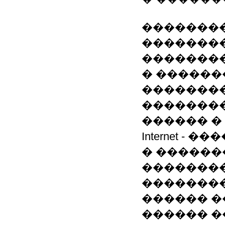
�������
�������
�������
� ������
�������
�������
������ � ��
Internet 
� ������
��������
��������
������ ��
������ �