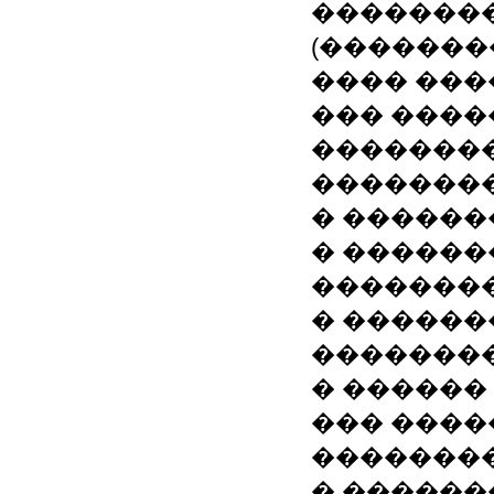
��������
(������
���� ���
��� ������ (
��������
�������
� ������
� ������
�������
� ������
�������
� ������
��� ������ (
��������
� ������