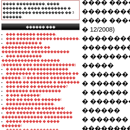
���� ���
���� ���������, ����
������, � ���� �������� �
��������
��������� ���������� �� 3
������.
���� ����
������ ���
� 12/2008)
���������������
��� ������ ������.
�������
��� ������ ����� ��������.
���������� �
�������
������������� ��
��������� ������������
� ������
��� ��������
������������ ������
�����
(������ ��� �������������)
� ����� �������������
� ������
�������� � ����������� ��
������. 10 ������� ��������
� ������
����� �� ������� � �������
��� ���� �� ���������?
� ������
������� ����������
� ��� ������!
��� �� ��� �� ������!
� ������
���������������.
���������� �� �������!
������
��� ������ ������ �����
������������� ���������
� ������
����� ������ � ����
������!
�������