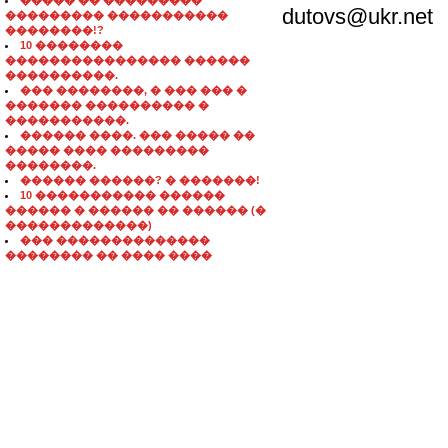
����� �� ���������
dutovs@ukr.net
��������� �����������
��������!?
10 ��������
���������������� ������
����������.
��� ��������, � ��� ��� �
������� ���������� �
�����������.
������ ����. ��� ����� ��
����� ���� ���������
��������.
������ ������? � �������!
10 ����������� ������
������ � ������ �� ������ (�
�������������)
��� ��������������
�������� �� ���� ����