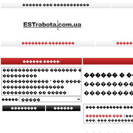
������ ��� �����������
�������� ��������
�����
������.�����:
������ � 
���������
���������
�����:
��� �������� ���
�������� ���.
(��
���, ��� ��������