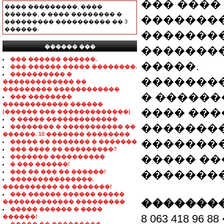
��� ����
���� ���������, ����
������, � ���� �������� �
��������
��������� ���������� �� 3
������.
�������
������ ���
�������
���������������
��� ������ ������.
�����.
��� ������ ����� ��������.
���������� �
�������
������������� ��
��������� ������������
� ������
��� ��������
������������ ������
���� ���
(������ ��� �������������)
� ����� �������������
��������
�������� � ����������� ��
������. 10 ������� ��������
��������
����� �� ������� � �������
��� ���� �� ���������?
����� �
������� ����������
� ��� ������!
��� �� ��� �� ������!
�������
���������������.
���������� �� �������!
��� ������ ������ �����
��������
������������� ���������
����� ������ � ����
8 063 418 9
������!