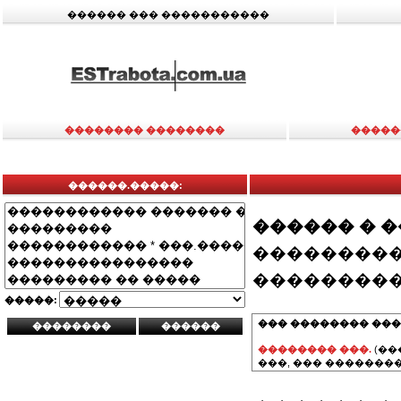
������ ��� �����������
�������� ��������
�����
������.�����:
������ � 
���������
���������
�����:
��� �������� ���
�������� ���.
(��
���, ��� ��������