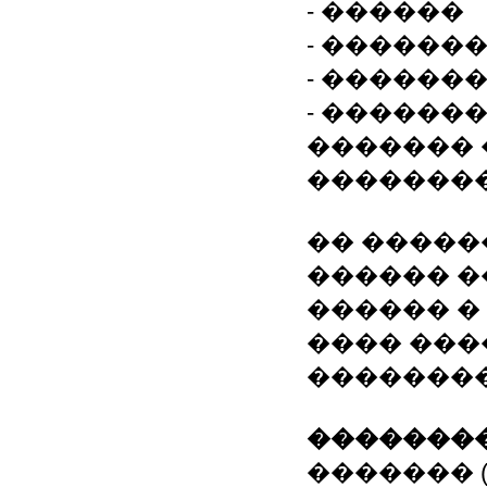
- ������
- ������
- ������
- ������
������� 
��������
�� �����
������ �
������ �
���� ���
��������
��������
������� (���