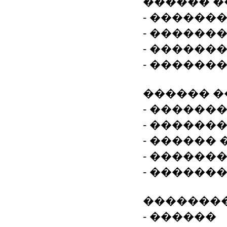
������ 
- ������
- ������
- ������
- ������
������ 
- ������
- ������
- ������
- ������
- ������
��������
- ������