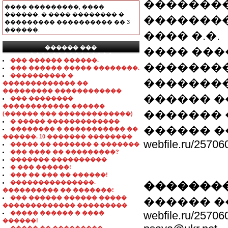
�������
���� ���������, ����
������, � ���� �������� �
���������
��������� ���������� �� 3
������.
���� �.�.
������ ���
���� ���
���������������
��� ������ ������.
���������
��� ������ ����� ��������.
���������� �
��������
������������� ��
��������� ������������
������ �����
��� ��������
������������ ������
������� �
(������ ��� �������������)
� ����� �������������
������ �
�������� � ����������� ��
������. 10 ������� ��������
webfile.ru/25706
����� �� ������� � �������
��� ���� �� ���������?
������� ����������
� ��� ������!
��� �� ��� �� ������!
���������������.
��������
���������� �� �������!
��� ������ ������ �����
������ �
������������� ���������
webfile.ru/25706
����� ������ � ����
������!