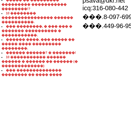
psava@ukr.net
����� �� ���������
��������� �����������
icq:316-080-442
��������!?
10 ��������
���.8-097-699
���������������� ������
����������.
���.449-96-9
��� ��������, � ��� ��� �
������� ���������� �
�����������.
������ ����. ��� ����� ��
����� ���� ���������
��������.
������ ������? � �������!
10 ����������� ������
������ � ������ �� ������ (�
�������������)
��� ��������������
�������� �� ���� ����