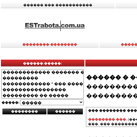
������ ��� �����������
�������� ��������
�����
������.�����:
������ � 
���������
���������
�����:
��� �������� ���
�������� ���.
(��
���, ��� ��������