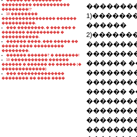
����� �� ���������
�������
��������� �����������
��������!?
10 ��������
1)������
���������������� ������
����������.
������
��� ��������, � ��� ��� �
������� ���������� �
2)������
�����������.
������ ����. ��� ����� ��
��������
����� ���� ���������
��������.
�������
������ ������? � �������!
10 ����������� ������
������ �
������ � ������ �� ������ (�
�������������)
��������
��� ��������������
�������� �� ���� ����
��������
������ �
��������
�������
�������
��������