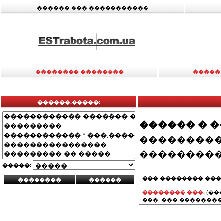
������ ��� �����������
�������� ��������
�����
������.�����:
������ � 
���������
���������
�����:
��� �������� ���
�������� ���.
(��
���, ��� ��������