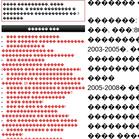
������� 
���� ���������, ����
������, � ���� �������� �
��������� ���������� �� 3
������.
�������: 
���. ���:80
������ ���
���������������
��� ������ ������.
��������
��� ������ ����� ��������.
���������� �
2003-2005
������������� ��
��������� ������������
�������
��� ��������
������������ ������
�������
(������ ��� �������������)
� ����� �������������
����
�������� � ����������� ��
������. 10 ������� ��������
2005-2008
����� �� ������� � �������
��� ���� �� ���������?
��������
������� ����������
� ��� ������!
��������
��� �� ��� �� ������!
���������������.
�������
���������� �� �������!
��� ������ ������ �����
��������
������������� ���������
����� ������ � ����
���� ����
������!