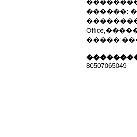
��������
������: 
��������
Office,��
�����:��
��������
80507065049