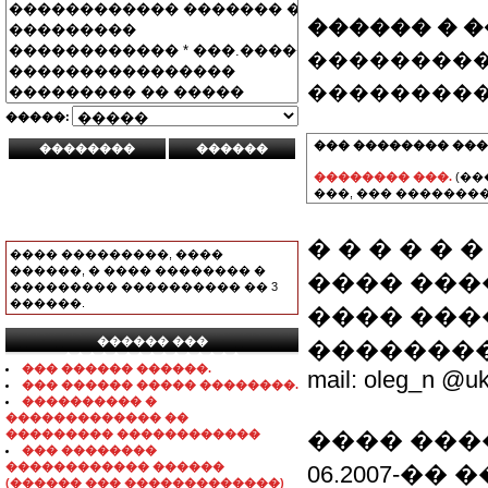
������ � 
���������
���������
�����:
��� �������� ���
�������� ���.
(��
���, ��� ��������
� � � � � �
���� ���������, ����
������, � ���� �������� �
���� ��
��������� ���������� �� 3
������.
���� �����
������ ���
���������� 
���������������
��� ������ ������.
mail: oleg_n @uk
��� ������ ����� ��������.
���������� �
������������� ��
��������� ������������
���� ���
��� ��������
������������ ������
06.2007-�
(������ ��� �������������)