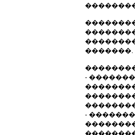
��������
�������
��������
�������
�������.
��������
- ������
��������
�������
��������
- ������
��������
��������