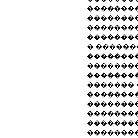
��������
�������
�������
��������
� ������
��������
��������
��������
������� 
�������
��������
��������
�������
�������