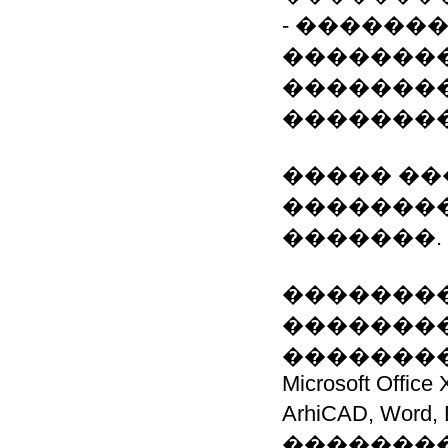
- ������
��������
�������
��������
����� ��
��������
�������.
�������
�������
�������
Microsoft Office
ArhiCAD, Word, 
��������