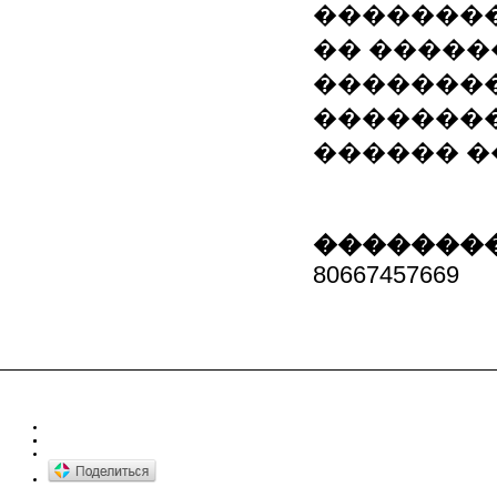
��������
�� �����
��������
��������
������ �
��������
80667457669