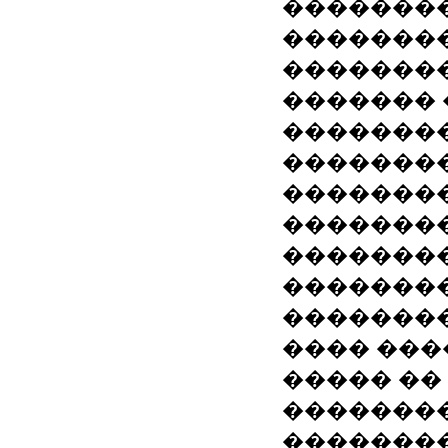
��������
�������
��������
������� 
��������
��������
��������
��������
��������
�������
�������
���� ���
����� ��
��������
��������