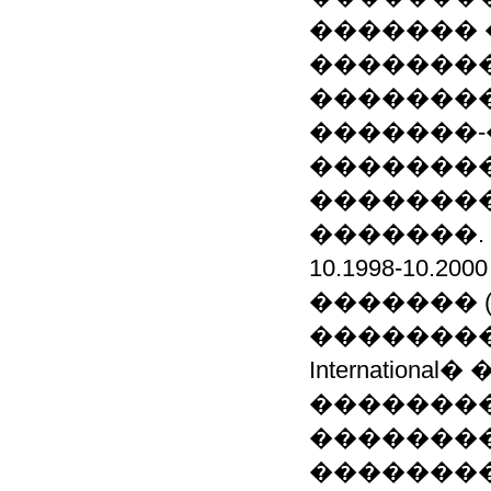
�������
�������
��������
�������-
��������
�������
�������.
10.1998-10.
������� 
��������
Internationa
�������
��������
�������