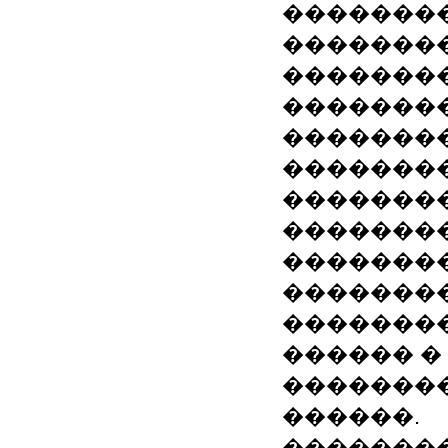
��������
��������
��������
��������
��������
��������
�������
�������
��������
��������
��������
������ �
��������
������.
�������