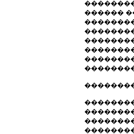
��������
������ �
��������
��������
��������
��������
�������
��������
��������
�������
���������
��������
��������