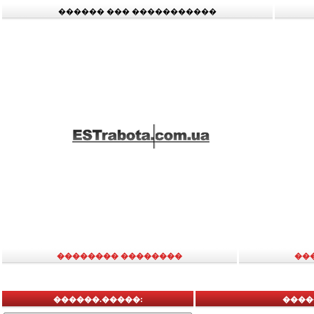
������ ��� �����������
�������� ��������
��
������.�����:
����