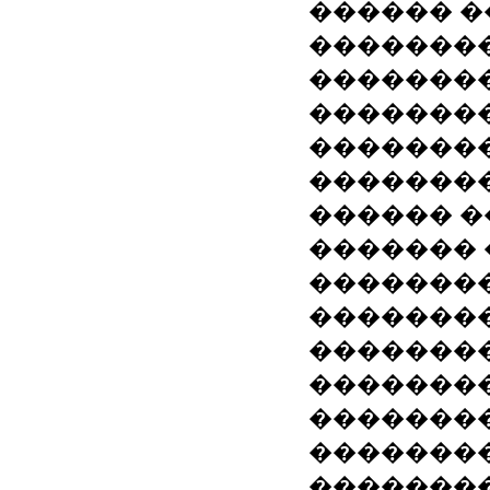
������ �
�������
��������
��������
��������
��������
������ �
������� 
��������
�������
��������
��������
�������
��������
��������