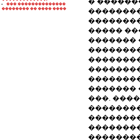
� ������
��� ��������������
�������� �� ���� ����
��������
��������
����� ��
������� 
�������
�������
��������
��������
������� 
���. ���
��������
��������
��������
��������