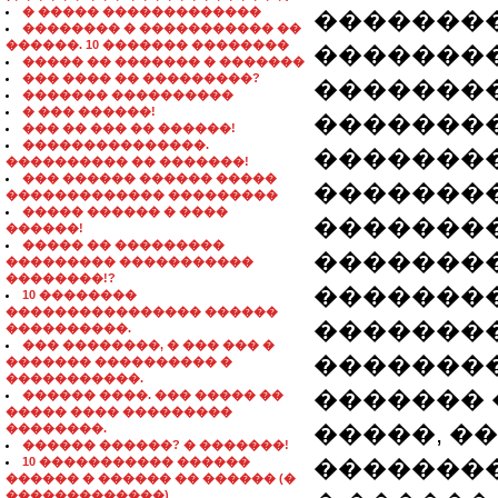
� ����� �������������
�������
�������� � ����������� ��
������. 10 ������� ��������
��������
����� �� ������� � �������
��� ���� �� ���������?
��������
������� ����������
� ��� ������!
�������
��� �� ��� �� ������!
���������������.
�������
���������� �� �������!
��� ������ ������ �����
�������
������������� ���������
����� ������ � ����
��������
������!
����� �� ���������
��������
��������� �����������
��������!?
��������
10 ��������
���������������� ������
��������
����������.
��� ��������, � ��� ��� �
��������
������� ���������� �
�����������.
������� 
������ ����. ��� ����� ��
����� ���� ���������
�����, �
��������.
������ ������? � �������!
10 ����������� ������
��������
������ � ������ �� ������ (�
�������������)