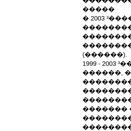
��������
�����
� 2003 ³�
��������
��������
�������
(������).
1999 - 200
������, 
�������
��������
��������
������� 
��������
����������,