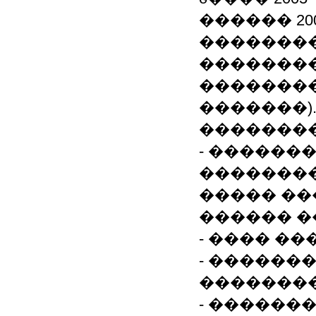
������ 20
��������
��������
��������
�������)
��������
- ������
�������
����� ��
������ �
- ���� �
- ������
��������
- ������