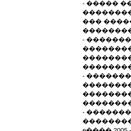
- ����� 
�������
��� ����
��������
- ������
�������
�������
�������
- ������
��������
�������
��������
- ������
��������
ѳ���� 2005 