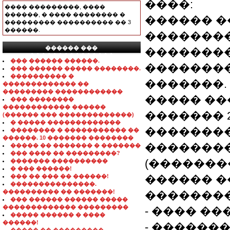
����:
���� ���������, ����
������, � ���� �������� �
������ �
��������� ���������� �� 3
������.
��������
������ ���
��������
���������������
��� ������ ������.
��������
��� ������ ����� ��������.
���������� �
�������.
������������� ��
��������� ������������
����� ��
��� ��������
������������ ������
������� 2
(������ ��� �������������)
� ����� �������������
��������
�������� � ����������� ��
������. 10 ������� ��������
��������
����� �� ������� � �������
��� ���� �� ���������?
(�������
������� ����������
� ��� ������!
��� �� ��� �� ������!
������ �
���������������.
���������� �� �������!
��������
��� ������ ������ �����
������������� ���������
- ���� �
����� ������ � ����
������!
- �������