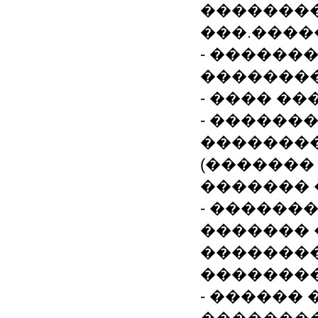
��������
���.����
- ������
��������
- ���� �
- ������
�������
(�������
������� 
- ������
������� 
��������
��������
- ������ 