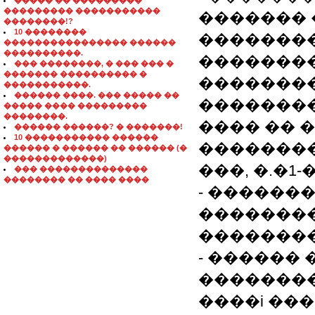
����� �� ���������
��������� �����������
������� 
��������!?
10 ��������
��������
���������������� ������
����������.
�������
��� ��������, � ��� ��� �
������� ���������� �
��������
�����������.
������ ����. ��� ����� ��
�������
����� ���� ���������
��������.
���� �� 
������ ������? � �������!
10 ����������� ������
��������: �
������ � ������ �� ������ (�
�������������)
���, �.�1-�
��� ��������������
�������� �� ���� ����
- ������
�������
��������
- ������
��������
����i ��