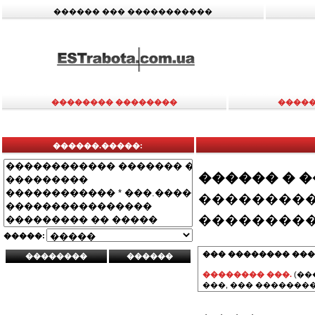
������ ��� �����������
�������� ��������
�����
������.�����:
������ � 
���������
���������
�����:
��� �������� ���
�������� ���.
(��
���, ��� ��������