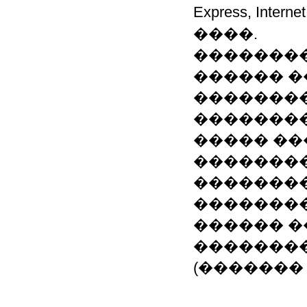
Express, Inter
����.
��������
������ �
�������
��������
����� ��
��������
��������
��������
������ �
��������
(�������