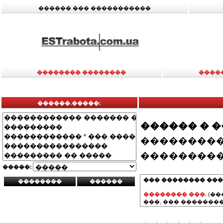
������ ��� �����������
�������� ��������
����
������.�����:
������ � 
���������
���������
�����:
��� �������� ���
�������� ���.
(��
���, ��� ��������