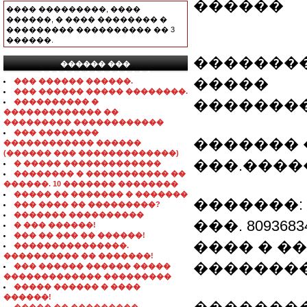
������
���� ���������, ����
������, � ���� �������� �
��������� ���������� �� 3
������.
�������
������ ���
���������������
�����
��� ������ ������.
��� ������ ����� ��������.
�������
���������� �
������������� ��
��������� ������������
��� ��������
������� �
������������ ������
(������ ��� �������������)
���.������
� ����� �������������
�������� � ����������� ��
������. 10 ������� ��������
����� �� ������� � �������
�������: ��
��� ���� �� ���������?
������� ����������
���. 8093683
� ��� ������!
��� �� ��� �� ������!
���� � �
���������������.
���������� �� �������!
����������:
��� ������ ������ �����
������������� ���������
����� ������ � ����
������!