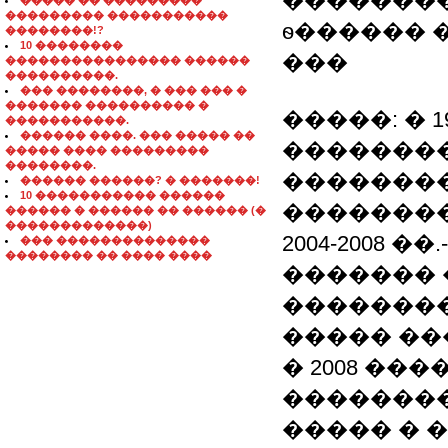
��������
����� �� ���������
��������� �����������
ѳ������ �
��������!?
10 ��������
���
���������������� ������
����������.
��� ��������, � ��� ��� �
������� ���������� �
�����: � 19
�����������.
������ ����. ��� ����� ��
��������
����� ���� ���������
��������.
�������
������ ������? � �������!
10 ����������� ������
���������
������ � ������ �� ������ (�
�������������)
2004-2008
��� ��������������
�������� �� ���� ����
������� 
��������
����� ��
� 2008 ��
��������
����� � 