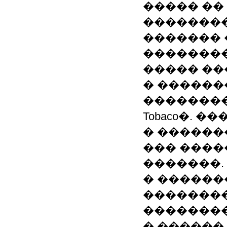
����� ��
��������
�������
��������
����� ��
� �������
�������� 
Tobaco�. 
� �������
��� ����
�������.
� �������
���������
�������
� ������ 2