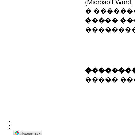
(Microsoft Word, 
� ������
����� ��
��������
��������
����� ���.