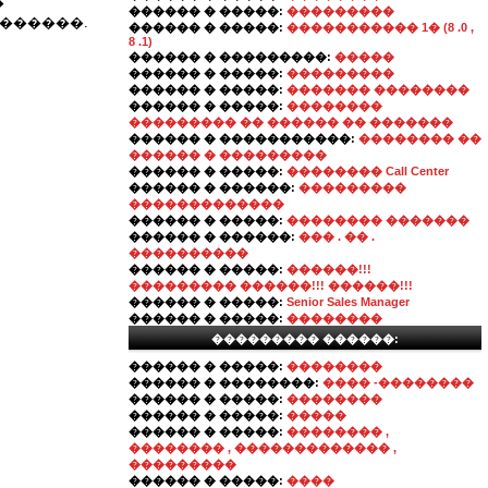
�
������ � �����:
���������
�������.
������ � �����:
����������� 1� (8 .0 ,
8 .1)
������ � ���������:
�����
������ � �����:
���������
������ � �����:
������� ��������
������ � �����:
��������
��������� �� ������ �� �������
������ � �����������:
�������� ��
������ � ���������
������ � �����:
�������� Call Center
������ � ������:
���������
�������������
������ � �����:
�������� �������
������ � ������:
��� . �� .
����������
������ � �����:
������!!!
��������� ������!!! ������!!!
������ � �����:
Senior Sales Manager
������ � �����:
��������
��������� ������:
������ � �����:
��������
������ � ��������:
���� -��������
������ � �����:
��������
������ � �����:
�����
������ � �����:
�������� ,
�������� , ������������� ,
���������
������ � �����:
����