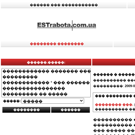
������ ��� �����������
�������� ��������
������.�����:
������ � �����
���������� ��
���������:
2009-0
��� �������� 
�����:
�������� ���.
���������� ��
���������� 
���������� �
��� ����� �