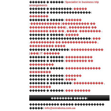
������ � �����:
Specialist in business trip
arrangements
������ � ��������:
�����
������ � ���������������:
�������
������ � �����:
������
-����������� (���������� ��
���������� ���) , �������� ��
������� ��� �/� , ���� -�������� .
������ � �����:
�����
������ � ���������������:
���
.��������� �� ������������� ,
��������� ����
������ � �������:
������������
(���) IT ������
������ � �����:
����������
������ � �����:
�������� ��
���������
������ � �����:
�������������
��������
������ � �����:
������
������ � �����:
����
������ � ��������:
����������� ,
��������
������ � �����:
��� ������
�������� �����:
����������� ����� �����������
�����:
info@estrabota.com.ua