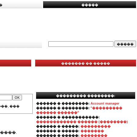
�
�����
������� �� �����
��������� ��������:
������ � ��������:
Account manager
��, ���
������ � ��������:
"���������
������ ������"
������ � �����������:
������������ ������ (��������)
������ � �����:
���������
������ � �����:
�������
����.
������ � �����:
��������