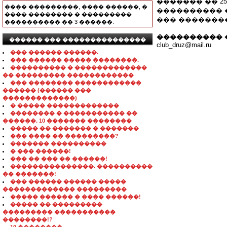
������� �� 2
���� ���������, ���� ������, �
���������� �
���� �������� � ���������
��� �������
���������� �� 3 ������.
���������� 
������ ��� ���������������
club_druz@mail.ru
��� ������ ������.
��� ������ ����� ��������.
���������� � �������������
�� ��������� ������������
��� �������� ������������
������ (������ ���
�������������)
� ����� �������������
�������� � ����������� ��
������. 10 ������� ��������
����� �� ������� � �������
��� ���� �� ���������?
������� ����������
� ��� ������!
��� �� ��� �� ������!
���������������. ����������
�� �������!
��� ������ ������ �����
������������� ���������
����� ������ � ���� ������!
����� �� ���������
��������� �����������
��������!?