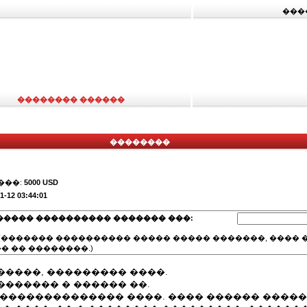
���
�������� ������
��������
���:
5000 USD
1-12 03:44:01
����� ���������� ������� ���:
(������� ���������� ����� ����� �������, ���� �
� �� ��������.)
�����, ��������� ����.
������ � ������ ��.
��������������� ����. ���� ������ �����