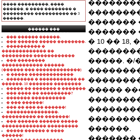
��������
���� ���������, ����
������, � ���� �������� �
��������
��������� ���������� �� 3
������.
������� �
������ ���
������� ��
���������������
��� ������ ������.
� 10 �� 18, 
��� ������ ����� ��������.
���������� �
��������
������������� ��
��������� ������������
�����. �/
��� ��������
������������ ������
���������
(������ ��� �������������)
� ����� �������������
��������
�������� � ����������� ��
������. 10 ������� ��������
����� ��
����� �� ������� � �������
��� ���� �� ���������?
���������� 
������� ����������
� ��� ������!
��� �� ��� �� ������!
�������
���������������.
���������� �� �������!
�������
��� ������ ������ �����
������������� ���������
������.
����� ������ � ����
������!
������� �� 