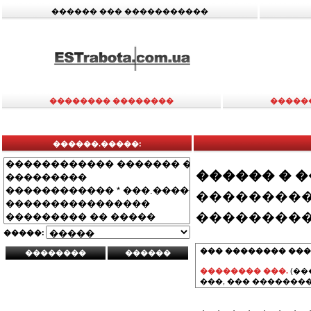
������ ��� �����������
�������� ��������
�����
������.�����:
������ � 
���������
���������
�����:
��� �������� ���
�������� ���.
(��
���, ��� ��������