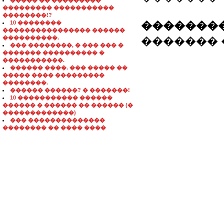
����� �� ���������
��������� �����������
��������!?
10 ��������
��������
���������������� ������
����������.
������� ���
��� ��������, � ��� ��� �
������� ���������� �
�����������.
������ ����. ��� ����� ��
����� ���� ���������
��������.
������ ������? � �������!
10 ����������� ������
������ � ������ �� ������ (�
�������������)
��� ��������������
�������� �� ���� ����