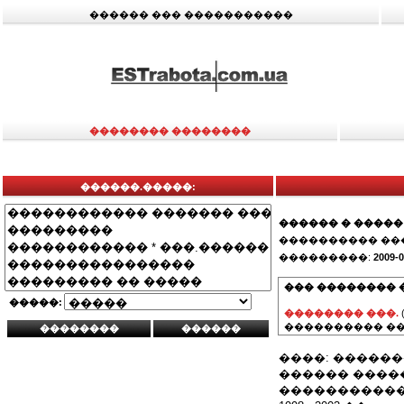
������ ��� �����������
�������� ��������
������.�����:
������ � �����
���������� ��
���������:
2009-0
��� �������� 
�����:
�������� ���.
���������� ��
����: �����
������ ����
�����������