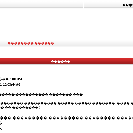
���
�������� ������
������
���:
500 USD
1-12 03:44:01
����� ���������� ������� ���:
(������� ���������� ����� ����� �������, ���� �
� �� ��������.)
���� ��������� ��������� ��������-����
�
: