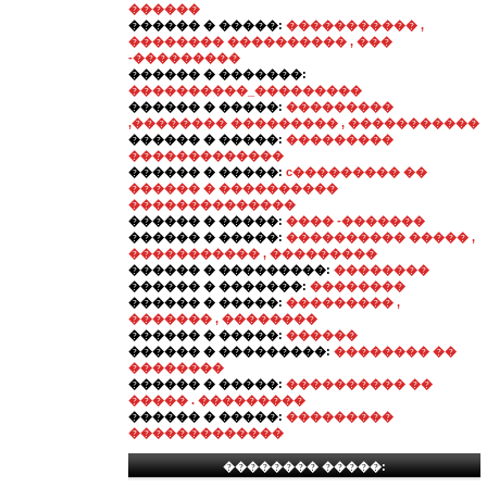
������
������ � �����:
����������� ,
�������� ���������� , ���
-���������
������ � �������:
����������_���������
������ � �����:
���������
,�������� ��������� , �����������
������ � �����:
���������
�������������
������ � �����:
c��������� ��
������ � ����������
��������������
������ � �����:
���� -�������
������ � �����:
���������� ����� ,
����������� , ���������
������ � ���������:
��������
������ � �������:
��������
������ � �����:
��������� ,
������� , ��������
������ � �����:
������
������ � ���������:
�������� ��
��������
������ � �����:
���������� ��
����� . ���������
������ � �����:
���������
�������������
�������� �����: