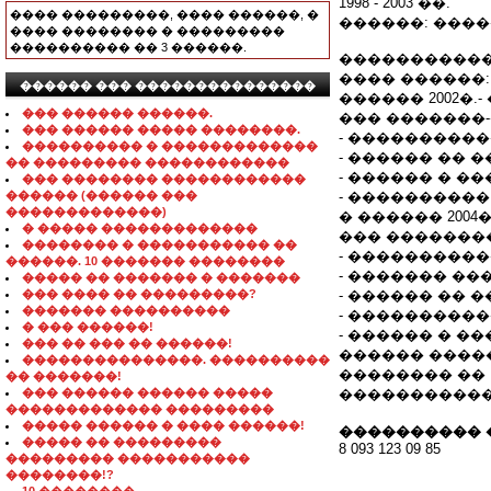
1998 - 2003 ��.
���� ���������, ���� ������, �
������: ���
���� �������� � ���������
���������� �� 3 ������.
�����������
���� ������:
������ ��� ���������������
������ 2002�.-
��� ������ ������.
��� �������
��� ������ ����� ��������.
- ���������
���������� � �������������
- ������ �� 
�� ��������� ������������
- ������ � �
��� �������� ������������
������ (������ ���
- ���������
�������������)
� ������ 2004�
� ����� �������������
��� �������
�������� � ����������� ��
- ���������
������. 10 ������� ��������
- ������� �
����� �� ������� � �������
��� ���� �� ���������?
- ������ �� 
������� ����������
- ���������
� ��� ������!
- ������ � �
��� �� ��� �� ������!
������ �����
���������������. ����������
�������� ��
�� �������!
��� ������ ������ �����
������������ (MS O
������������� ���������
����� ������ � ���� ������!
���������� 
����� �� ���������
8 093 123 09 85
��������� �����������
��������!?