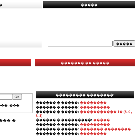
�
�����
������� �� �����
��������� ��������:
������ � �����:
��������
��, ���
������ � �����:
���������
������ � �����:
����������� 1� (8 .0 ,
8 .1)
��� �
������ � ���������:
�����
������ � �����:
���������
������ � �����:
������� ��������
������ � �����:
��������