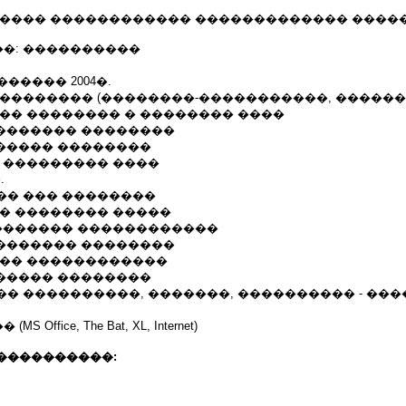
����� ������������ ������������� ����
�: ����������
 ������ 2004�.
-�������� (��������-�����������, ������
��� �������� � �������� ����
�������� ��������
������ ��������
� ��������� ����
.
�� ��� ��������
�� �������� �����
�������� ������������
�������� ��������
��� ������������
������ ��������
� ����������, �������, ���������� - ���
ffice, The Bat, XL, Internet)
����������: