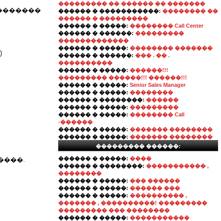
��������� �� ������ �� �������
�������
������ � �����������:
�������� ��
������ � ���������
������ � �����:
�������� Call Center
������ � ������:
���������
�������������
������ � �����:
�������� �������
)
������ � ������:
��� . �� .
����������
������ � �����:
������!!!
��������� ������!!! ������!!!
������ � �����:
Senior Sales Manager
������ � �����:
��������
������ � ��������:
������
������ � �����:
���������
������ � �����:
�������� Call
-������
������ � �����:
������� ��������
������ � �����:
������� ��������
��������� ������:
������ � �����:
����
����.
������ � ��������:
����������� ,
��������
������ � �����:
��� ������
������ � �����:
������ ���
������ � �����:
���������� ,
������� , ����������! ���������
��������� ��� ��������
������ � �����:
�����������