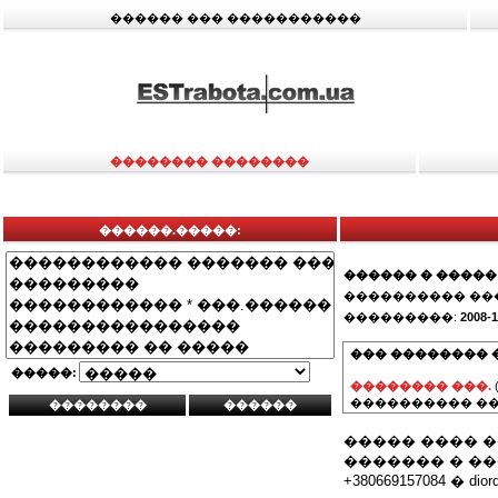
������ ��� �����������
�������� ��������
������.�����:
������ � �����
���������� ��
���������:
2008-1
��� �������� 
�����:
�������� ���.
���������� ��
����� ���� 
������� � ���� 
+380669157084 � diordl