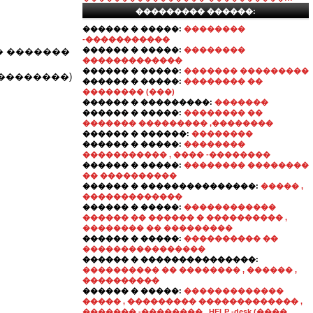
��������� ������:
������ � �����:
��������
-�����������
������ � �����:
��������
� �������
�������������
������ � �����:
������� ���������
(��������)
������ � �����:
�������� ��
�������� (���)
������ � ���������:
�������
������ � �����:
�������� ��
������� ��������� ,��������
������ � ������:
��������
������ � �����:
��������
����������� , ���� -��������
������ � �����:
�������� ��������
�� ����������
������ � ���������������:
����� ,
�������������
������ � �����:
������������
������ �� ������ � ���������� ,
�������� �� ���������
������ � �����:
���������� ��
����������������
������ � ���������������:
���������� �� �������� , ������ ,
����������
������ � �����:
�������������
����� , ��������� ������������� ,
������� -�������� , HELP -desk (����