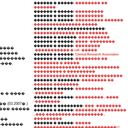
������ � �����:
�������� ��
�������
������ � �����:
���������
������ � �����:
���������
������ � �����:
��������� ������
��������������� �����
������ � ���������������:
������������� ���� ������
������ � ������:
����������
������ � �����:
���� -��������
������ � �����:
��������
�����
-����������� � call -�����
�������
������ � �����:
Clinical Research Associates
��������
������ � �����:
�������� ��
����,
�������� � �����
��������������� ������������
��������� � ���������
�������������� ��������������
������ � �������:
�������� ��
������ ��������
������ � �����:
���������
� � ����
-���������
������ � �����:
��������� , ����
-��������
03.2007�.)
������ � ��������:
��� -��������
���� �����
������ � �����:
������� ���������
, ��� �������� ���������� ,
���
���������
������ � �����:
�����
��������
���������������� ����������!!!