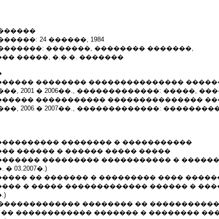
������
������: 24 ������, 1984
� ��������: �������, �������� �������,
� �����, �.�.�. �������
�
�������� �������� ��������������� ����
�, 2001 � 2006��., �������������: �����, �
��������� ����������� ��������������� �
�, 2006 � 2007��., �������������: ��������
������������ �������� � �����������
�� ������ � ������ ����� �����
������ ��������� ����������� � ������
. � 03.2007�.)
������ �� ������� � ��������� ���� ������� (
������ � ����� ������������� ������ � ��
.)
�� ������������� �������� �� ����������
1, �� ������������ ������� � �������� �