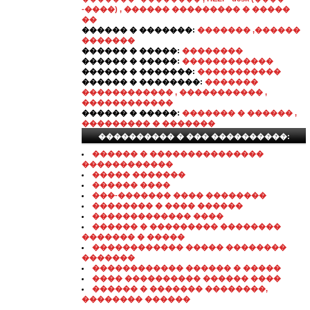
-����) , ������ ��������� � �����
��
������ � �������:
������� ,������
�������
������ � �����:
��������
������ � �����:
������������
������ � �������:
�����������
������ � ��������:
�������
������������ , ����������� ,
������������
������ � �����:
������� � ������ ,
��������� � �������
���������� � ��� ����������:
������ � ���������������
������������
����� �������
������ ����
���-������� ���� ��������
�������� � ���� ������
������������� ����
������ � ��������� ��������
������� � �����
������������ ����� ��������
�������
������������ ������ � �����
���� ���������� ������ ����
������ � ������� ��������,
�������� ������