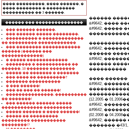
���� ���������, ���� ������, �
���� �������� � ���������
���������� �� 3 ������.
������ ����
������ ��� ���������������
&#9642; ���� ��
&#9642; ����
��� ������ ������.
������������
��� ������ ����� ��������.
���������� � �������������
�� ��������� ������������
����������
��� �������� ������������
&#9642; ����
������ (������ ���
������ ������
�������������)
&#9642; ���
� ����� �������������
������ ������
�������� � ����������� ��
������. 10 ������� ��������
����������
����� �� ������� � �������
��� ���� �� ���������?
���� ������
������� ����������
&#9642; ����
� ��� ������!
�����������
��� �� ��� �� ������!
�����������
���������������. ����������
�� �������!
(12.2005 � 01.2006��
��� ������ ������ �����
&#9642; �����
������������� ���������
&#9642; ����
����� ������ � ���� ������!
(02.2008 � 04.2008��
����� �� ���������
&#9642; ����
��������� �����������
��������!?
������� �43/