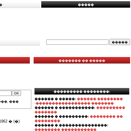
�
�����
������� �� �����
��������� ��������:
������ � �����:
������ ��������
��, ���
-����������������� �������
������ � �����������:
���������
�������
������ � ���������:
�������� ��
62 � (�)
��������
������ � ���������������:
�������� �����������