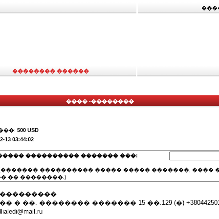
���
�������� ������
���� -��������
���:
500 USD
2-13 03:44:02
����� ���������� ������� ���:
(������� ���������� ����� ����� �������, ���� �
� �� ��������.)
����������
� ��. �������� ������� 15 ��.129 (�) +3804425019
ialedi@mail.ru