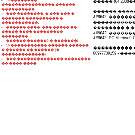
10 ��������
����� (04.2008��
���������������� ������
����������.
������ ����
��� ��������, � ��� ��� �
&#9642; ����
������� ���������� �
�����������
�����������.
������ ����. ��� ����� ��
�������� � 
����� ���� ���������
&#9642; ����
��������.
&#9642; PC Microsoft O
������ ������? � �������!
10 ����������� ������ ������
���������� 
� ������ �� ������ (�
80977739159 - 
�������������)
��� �������������� ��������
�� ���� ����