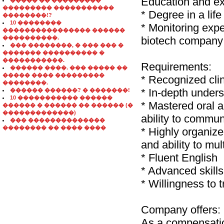
Education and ex
����� �� ���������
��������� �����������
* Degree in a life
��������!?
10 ��������
* Monitoring exp
���������������� ������
����������.
biotech company
��� ��������, � ��� ��� �
������� ���������� �
�����������.
Requirements:
������ ����. ��� ����� ��
����� ���� ���������
* Recognized clini
��������.
* In-depth under
������ ������? � �������!
10 ����������� ������
* Mastered oral a
������ � ������ �� ������ (�
�������������)
ability to commun
��� ��������������
�������� �� ���� ����
* Highly organize
and ability to mul
* Fluent English
* Advanced skills
* Willingness to t
Company offers:
As a compensatio