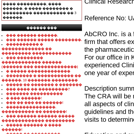
Clinical Researc
���� ���������, ����
������, � ���� �������� �
��������� ���������� �� 3
Reference No: 
������.
������ ���
AbCRO Inc. is a f
���������������
��� ������ ������.
��� ������ ����� ��������.
firm that offers e
���������� �
the pharmaceutica
������������� ��
��������� ������������
For our office in
��� ��������
������������ ������
experienced Clin
(������ ��� �������������)
one year of experi
� ����� �������������
�������� � ����������� ��
������. 10 ������� ��������
����� �� ������� � �������
Description sum
��� ���� �� ���������?
������� ����������
The CRA will be 
� ��� ������!
all aspects of cl
��� �� ��� �� ������!
���������������.
guidelines and t
���������� �� �������!
��� ������ ������ �����
visits to determi
������������� ���������
����� ������ � ����
������!