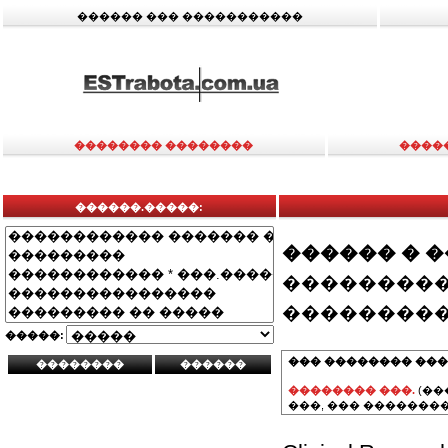
������ ��� �����������
�������� ��������
����
������.�����:
������ � 
���������
���������
�����:
��� �������� ���
�������� ���.
(��
���, ��� ��������